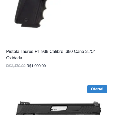
Pistola Taurus PT 938 Calibre .380 Cano 3,75″
Oxidada
O
O
R$
2,470.00
R$
1,999.00
preço
preço
original
atual
era:
é:
Oferta!
R$2,470.00.
R$1,999.00.