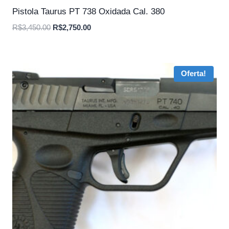
Pistola Taurus PT 738 Oxidada Cal. 380
O
O
R$
3,450.00
R$
2,750.00
preço
preço
original
atual
era:
é:
Oferta!
R$3,450.00.
R$2,750.00.