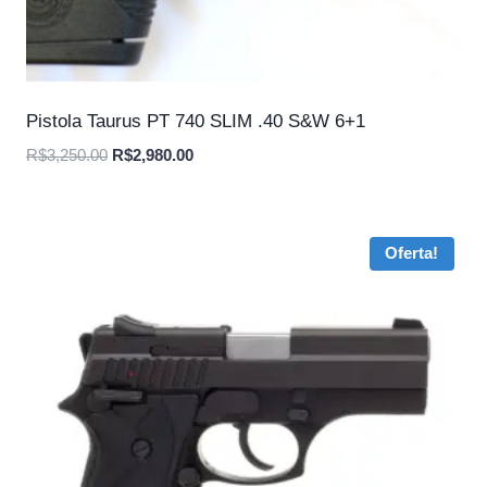
Pistola Taurus PT 740 SLIM .40 S&W 6+1
O
O
R$
3,250.00
R$
2,980.00
preço
preço
original
atual
era:
é:
Oferta!
R$3,250.00.
R$2,980.00.