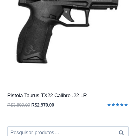
Pistola Taurus TX22 Calibre .22 LR
O
O
R$
3,890.00
R$
2,970.00
Avaliação
preço
preço
5.00
original
atual
de 5
era:
é:
Pesquisar
Pesqui
R$3,890.00.
R$2,970.00.