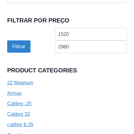
por:
FILTRAR POR PREÇO
Preço
Pre
mínimo
má
Filtrar
PRODUCT CATEGORIES
22 Magnum
Armas
Calibre .25
Calibre 32
calibre 6.35