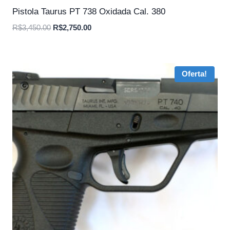
Pistola Taurus PT 738 Oxidada Cal. 380
O
O
R$
3,450.00
R$
2,750.00
preço
preço
original
atual
era:
é:
Oferta!
R$3,450.00.
R$2,750.00.