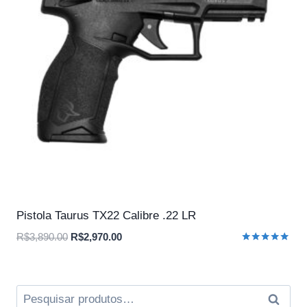
Pistola Taurus TX22 Calibre .22 LR
O
O
R$
3,890.00
R$
2,970.00
Avaliação
preço
preço
5.00
original
atual
de 5
era:
é:
Pesquisar
Pesqui
R$3,890.00.
R$2,970.00.