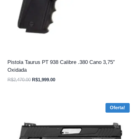
Pistola Taurus PT 938 Calibre .380 Cano 3,75″
Oxidada
O
O
R$
2,470.00
R$
1,999.00
preço
preço
original
atual
era:
é:
Oferta!
R$2,470.00.
R$1,999.00.