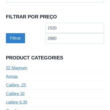
por:
FILTRAR POR PREÇO
Preço
Pre
mínimo
má
Filtrar
PRODUCT CATEGORIES
22 Magnum
Armas
Calibre .25
Calibre 32
calibre 6.35