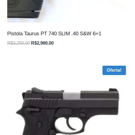
Pistola Taurus PT 740 SLIM .40 S&W 6+1
O
O
R$
3,250.00
R$
2,980.00
preço
preço
original
atual
era:
é:
Oferta!
R$3,250.00.
R$2,980.00.