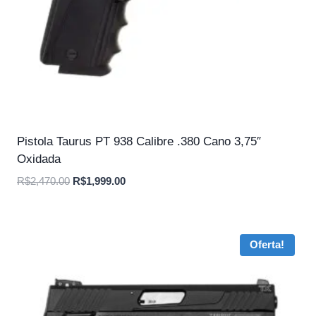
Pistola Taurus PT 938 Calibre .380 Cano 3,75″
Oxidada
O
O
R$
2,470.00
R$
1,999.00
preço
preço
original
atual
era:
é:
Oferta!
R$2,470.00.
R$1,999.00.