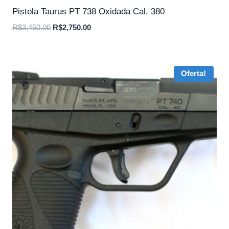
Pistola Taurus PT 738 Oxidada Cal. 380
O
O
R$
3,450.00
R$
2,750.00
preço
preço
original
atual
era:
é:
Oferta!
R$3,450.00.
R$2,750.00.