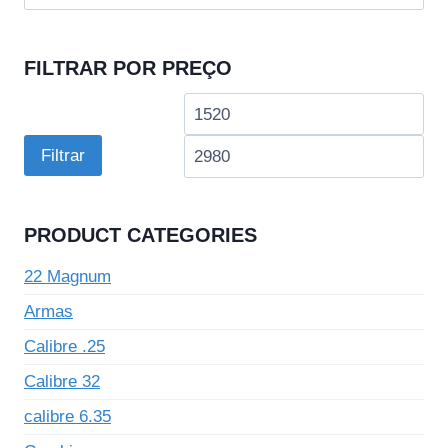
por:
FILTRAR POR PREÇO
Preço
Pre
mínimo
má
Filtrar
PRODUCT CATEGORIES
22 Magnum
Armas
Calibre .25
Calibre 32
calibre 6.35