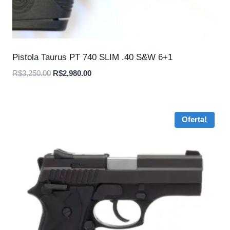
Pistola Taurus PT 740 SLIM .40 S&W 6+1
O
O
R$
3,250.00
R$
2,980.00
preço
preço
original
atual
era:
é:
Oferta!
R$3,250.00.
R$2,980.00.