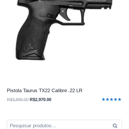
Pistola Taurus TX22 Calibre .22 LR
O
O
R$
3,890.00
R$
2,970.00
Avaliação
preço
preço
5.00
original
atual
de 5
era:
é:
Pesquisar
Pesqui
R$3,890.00.
R$2,970.00.