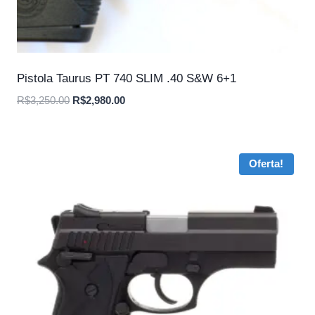
Pistola Taurus PT 740 SLIM .40 S&W 6+1
O
O
R$
3,250.00
R$
2,980.00
preço
preço
original
atual
era:
é:
Oferta!
R$3,250.00.
R$2,980.00.