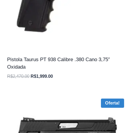
Pistola Taurus PT 938 Calibre .380 Cano 3,75″
Oxidada
O
O
R$
2,470.00
R$
1,999.00
preço
preço
original
atual
era:
é:
Oferta!
R$2,470.00.
R$1,999.00.