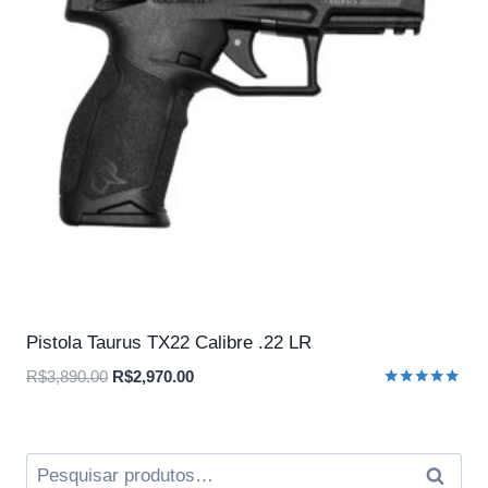
Pistola Taurus TX22 Calibre .22 LR
O
O
R$
3,890.00
R$
2,970.00
Avaliação
preço
preço
5.00
original
atual
de 5
era:
é:
Pesquisar
Pesqui
R$3,890.00.
R$2,970.00.