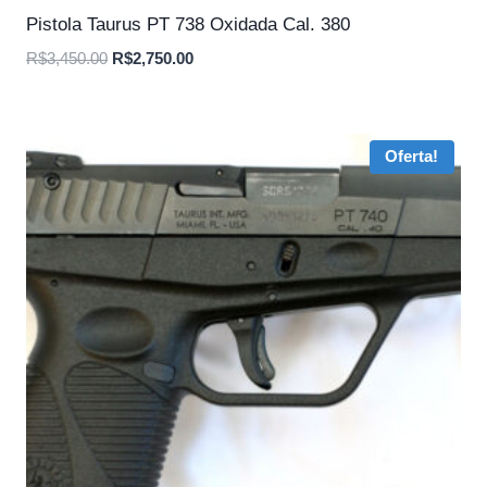
Pistola Taurus PT 738 Oxidada Cal. 380
O
O
R$
3,450.00
R$
2,750.00
preço
preço
original
atual
era:
é:
Oferta!
R$3,450.00.
R$2,750.00.