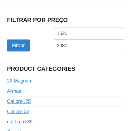
por:
FILTRAR POR PREÇO
Preço
Pre
mínimo
má
Filtrar
PRODUCT CATEGORIES
22 Magnum
Armas
Calibre .25
Calibre 32
calibre 6.35