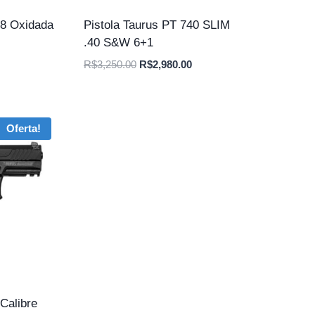
38 Oxidada
Pistola Taurus PT 740 SLIM
.40 S&W 6+1
O
O
O
R$
3,250.00
R$
2,980.00
preço
preço
preço
atual
original
atual
é:
era:
é:
Oferta!
.
R$2,750.00.
R$3,250.00.
R$2,980.00.
Calibre