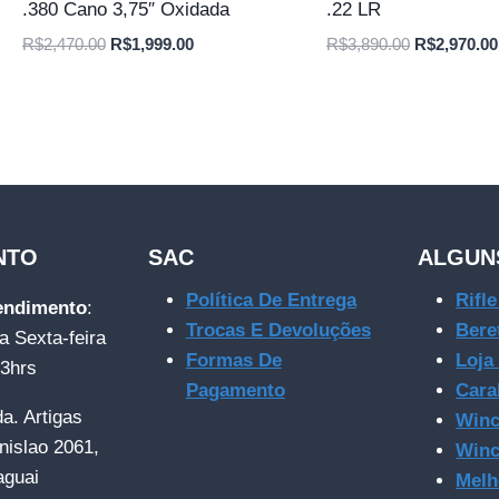
.380 Cano 3,75″ Oxidada
.22 LR
O
O
O
R$
2,470.00
R$
1,999.00
R$
3,890.00
R$
2,970.00
preço
preço
preço
original
atual
original
era:
é:
era:
R$2,470.00.
R$1,999.00.
R$3,890.00
NTO
SAC
ALGUN
Política De Entrega
Rifl
tendimento
:
Trocas E Devoluções
Bere
a Sexta-feira
Formas De
Loja
23hrs
Pagamento
Cara
da. Artigas
Winc
nislao 2061,
Winc
aguai
Melh