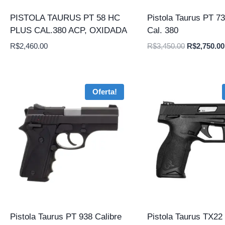
PISTOLA TAURUS PT 58 HC
Pistola Taurus PT 7
PLUS CAL.380 ACP, OXIDADA
Cal. 380
O
R$
2,460.00
R$
3,450.00
R$
2,750.00
preço
original
era:
Oferta!
R$3,450.00
Pistola Taurus PT 938 Calibre
Pistola Taurus TX22 