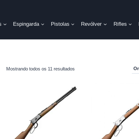
s
Espingarda
Pistolas
Revólver
Rifles
Mostrando todos os 11 resultados
r
o
mo