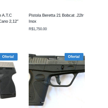
o A.T.C
Pistola Beretta 21 Bobcat .22lr
Cano 2,12″
Inox
R$
1,750.00
Oferta!
Oferta!