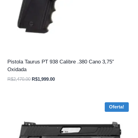
Pistola Taurus PT 938 Calibre .380 Cano 3,75″
Oxidada
O
O
R$
2,470.00
R$
1,999.00
preço
preço
original
atual
era:
é:
Oferta!
R$2,470.00.
R$1,999.00.