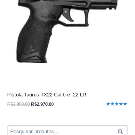
Pistola Taurus TX22 Calibre .22 LR
O
O
R$
3,890.00
R$
2,970.00
Avaliação
preço
preço
5.00
original
atual
de 5
era:
é:
Pesquisar
Pesqui
R$3,890.00.
R$2,970.00.