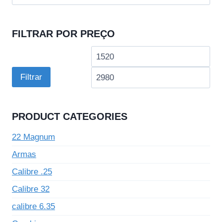
por:
FILTRAR POR PREÇO
Preço
Pre
mínimo
má
Filtrar
PRODUCT CATEGORIES
22 Magnum
Armas
Calibre .25
Calibre 32
calibre 6.35