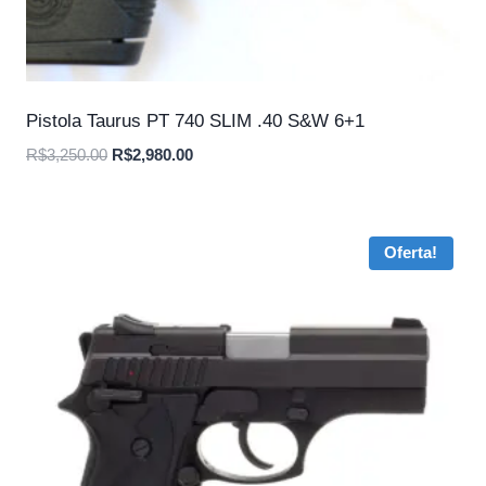
Pistola Taurus PT 740 SLIM .40 S&W 6+1
O
O
R$
3,250.00
R$
2,980.00
preço
preço
original
atual
era:
é:
Oferta!
R$3,250.00.
R$2,980.00.