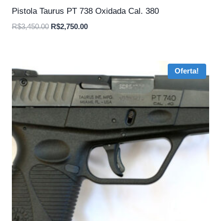
Pistola Taurus PT 738 Oxidada Cal. 380
O
O
R$
3,450.00
R$
2,750.00
preço
preço
original
atual
era:
é:
Oferta!
R$3,450.00.
R$2,750.00.