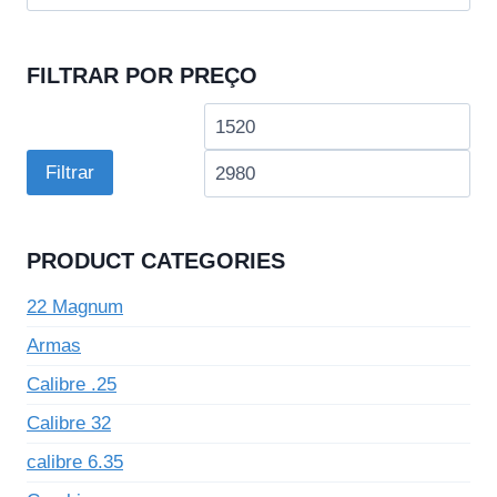
por:
FILTRAR POR PREÇO
Preço
Pre
mínimo
má
Filtrar
PRODUCT CATEGORIES
22 Magnum
Armas
Calibre .25
Calibre 32
calibre 6.35