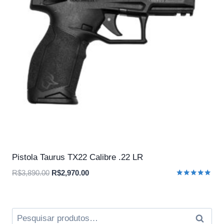
Pistola Taurus TX22 Calibre .22 LR
O
O
R$
3,890.00
R$
2,970.00
Avaliação
preço
preço
5.00
original
atual
de 5
era:
é:
Pesquisar
Pesqui
R$3,890.00.
R$2,970.00.