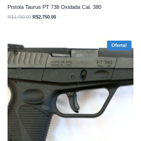
Pistola Taurus PT 738 Oxidada Cal. 380
O
O
R$
3,450.00
R$
2,750.00
preço
preço
original
atual
era:
é:
Oferta!
R$3,450.00.
R$2,750.00.