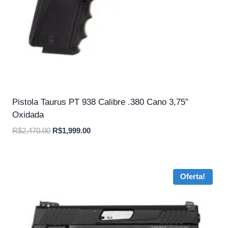
Pistola Taurus PT 938 Calibre .380 Cano 3,75″
Oxidada
O
O
R$
2,470.00
R$
1,999.00
preço
preço
original
atual
era:
é:
Oferta!
R$2,470.00.
R$1,999.00.