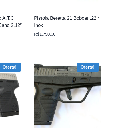
o A.T.C
Pistola Beretta 21 Bobcat .22lr
Cano 2,12″
Inox
R$
1,750.00
Oferta!
Oferta!