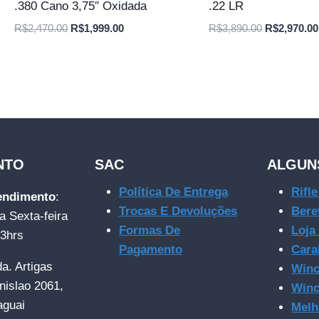
.380 Cano 3,75″ Oxidada
.22 LR
O
O
O
R$
2,470.00
R$
1,999.00
R$
3,890.00
R$
2,970.00
preço
preço
preço
original
atual
original
era:
é:
era:
R$2,470.00.
R$1,999.00.
R$3,890.00
NTO
SAC
ALGUN
Política De Entrega
Rifl
tendimento
:
Trocas E Devoluções
Bere
a Sexta-feira
Formas De
Loja
23hrs
Pagamento
Cara
da. Artigas
Winc
nislao 2061,
Winc
aguai
Melh