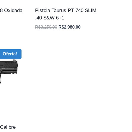
38 Oxidada
Pistola Taurus PT 740 SLIM
.40 S&W 6+1
O
O
O
R$
3,250.00
R$
2,980.00
preço
preço
preço
atual
original
atual
é:
era:
é:
Oferta!
.
R$2,750.00.
R$3,250.00.
R$2,980.00.
Calibre