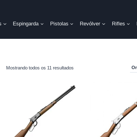
s
Espingarda
Pistolas
Revólver
Rifles
Mostrando todos os 11 resultados
r
o
mo