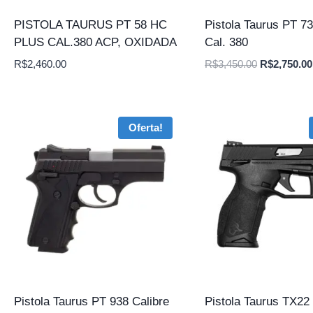
PISTOLA TAURUS PT 58 HC
Pistola Taurus PT 7
PLUS CAL.380 ACP, OXIDADA
Cal. 380
O
R$
2,460.00
R$
3,450.00
R$
2,750.00
preço
original
era:
Oferta!
R$3,450.00
Pistola Taurus PT 938 Calibre
Pistola Taurus TX22 