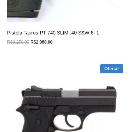
Pistola Taurus PT 740 SLIM .40 S&W 6+1
O
O
R$
3,250.00
R$
2,980.00
preço
preço
original
atual
era:
é:
Oferta!
R$3,250.00.
R$2,980.00.