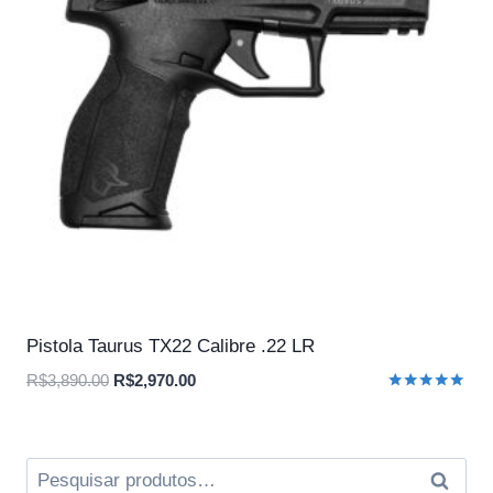
Pistola Taurus TX22 Calibre .22 LR
O
O
R$
3,890.00
R$
2,970.00
Avaliação
preço
preço
5.00
original
atual
de 5
era:
é:
Pesquisar
Pesqui
R$3,890.00.
R$2,970.00.