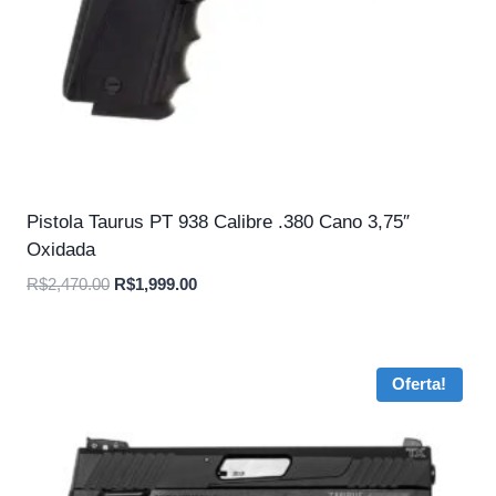
Pistola Taurus PT 938 Calibre .380 Cano 3,75″
Oxidada
O
O
R$
2,470.00
R$
1,999.00
preço
preço
original
atual
era:
é:
Oferta!
R$2,470.00.
R$1,999.00.