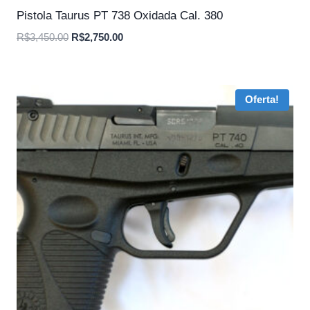
Pistola Taurus PT 738 Oxidada Cal. 380
O
O
R$
3,450.00
R$
2,750.00
preço
preço
original
atual
era:
é:
Oferta!
R$3,450.00.
R$2,750.00.