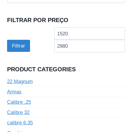
por:
FILTRAR POR PREÇO
Preço
Pre
mínimo
má
Filtrar
PRODUCT CATEGORIES
22 Magnum
Armas
Calibre .25
Calibre 32
calibre 6.35