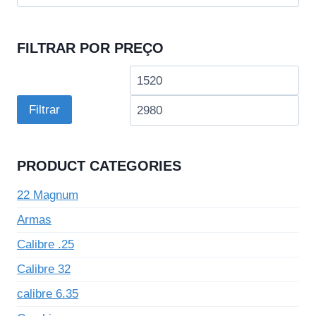
por:
FILTRAR POR PREÇO
Preço
Pre
mínimo
má
Filtrar
PRODUCT CATEGORIES
22 Magnum
Armas
Calibre .25
Calibre 32
calibre 6.35