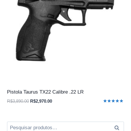
Pistola Taurus TX22 Calibre .22 LR
O
O
R$
3,890.00
R$
2,970.00
Avaliação
preço
preço
5.00
original
atual
de 5
era:
é:
Pesquisar
Pesqui
R$3,890.00.
R$2,970.00.