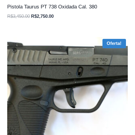
Pistola Taurus PT 738 Oxidada Cal. 380
O
O
R$
3,450.00
R$
2,750.00
preço
preço
original
atual
era:
é:
Oferta!
R$3,450.00.
R$2,750.00.