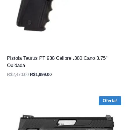
Pistola Taurus PT 938 Calibre .380 Cano 3,75″
Oxidada
O
O
R$
2,470.00
R$
1,999.00
preço
preço
original
atual
era:
é:
Oferta!
R$2,470.00.
R$1,999.00.