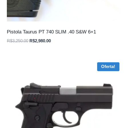
Pistola Taurus PT 740 SLIM .40 S&W 6+1
O
O
R$
3,250.00
R$
2,980.00
preço
preço
original
atual
era:
é:
Oferta!
R$3,250.00.
R$2,980.00.