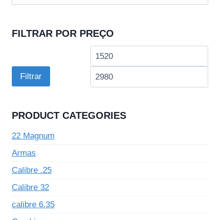
por:
FILTRAR POR PREÇO
Preço
Pre
mínimo
má
Filtrar
PRODUCT CATEGORIES
22 Magnum
Armas
Calibre .25
Calibre 32
calibre 6.35