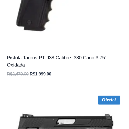
Pistola Taurus PT 938 Calibre .380 Cano 3,75″
Oxidada
O
O
R$
2,470.00
R$
1,999.00
preço
preço
original
atual
era:
é:
Oferta!
R$2,470.00.
R$1,999.00.