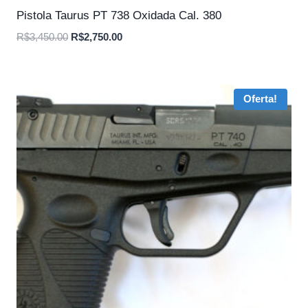
Pistola Taurus PT 738 Oxidada Cal. 380
O
O
R$
3,450.00
R$
2,750.00
preço
preço
original
atual
era:
é:
Oferta!
R$3,450.00.
R$2,750.00.