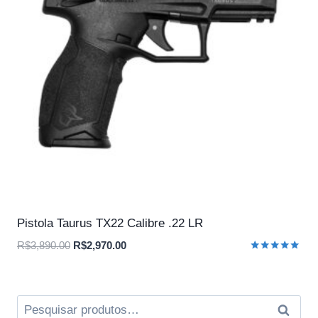
Pistola Taurus TX22 Calibre .22 LR
O
O
R$
3,890.00
R$
2,970.00
Avaliação
preço
preço
5.00
original
atual
de 5
era:
é:
Pesquisar
Pesqui
R$3,890.00.
R$2,970.00.