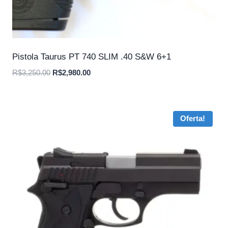
Pistola Taurus PT 740 SLIM .40 S&W 6+1
O
O
R$
3,250.00
R$
2,980.00
preço
preço
original
atual
era:
é:
Oferta!
R$3,250.00.
R$2,980.00.