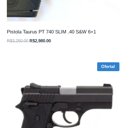
Pistola Taurus PT 740 SLIM .40 S&W 6+1
O
O
R$
3,250.00
R$
2,980.00
preço
preço
original
atual
era:
é:
Oferta!
R$3,250.00.
R$2,980.00.