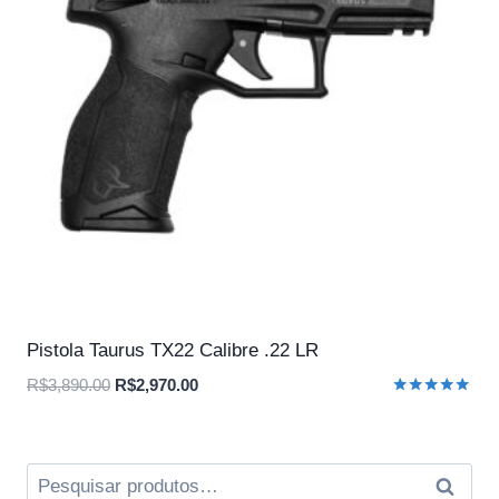
Pistola Taurus TX22 Calibre .22 LR
O
O
R$
3,890.00
R$
2,970.00
Avaliação
preço
preço
5.00
original
atual
de 5
era:
é:
Pesquisar
Pesqui
R$3,890.00.
R$2,970.00.