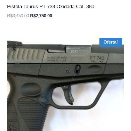
Pistola Taurus PT 738 Oxidada Cal. 380
O
O
R$
3,450.00
R$
2,750.00
preço
preço
original
atual
era:
é:
Oferta!
R$3,450.00.
R$2,750.00.