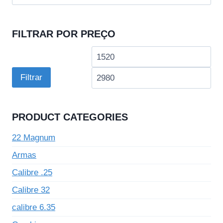
por:
FILTRAR POR PREÇO
Preço
Pre
mínimo
má
Filtrar
PRODUCT CATEGORIES
22 Magnum
Armas
Calibre .25
Calibre 32
calibre 6.35