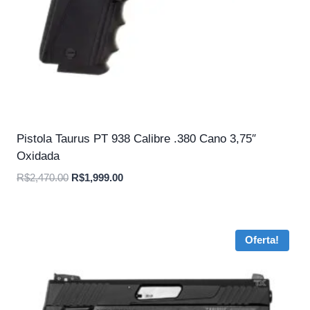
Pistola Taurus PT 938 Calibre .380 Cano 3,75″
Oxidada
O
O
R$
2,470.00
R$
1,999.00
preço
preço
original
atual
era:
é:
Oferta!
R$2,470.00.
R$1,999.00.