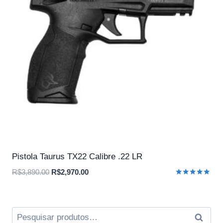
Pistola Taurus TX22 Calibre .22 LR
O
O
R$
3,890.00
R$
2,970.00
Avaliação
preço
preço
5.00
original
atual
de 5
era:
é:
Pesquisar
Pesqui
R$3,890.00.
R$2,970.00.