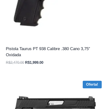
Pistola Taurus PT 938 Calibre .380 Cano 3,75″
Oxidada
O
O
R$
2,470.00
R$
1,999.00
preço
preço
original
atual
era:
é:
Oferta!
R$2,470.00.
R$1,999.00.