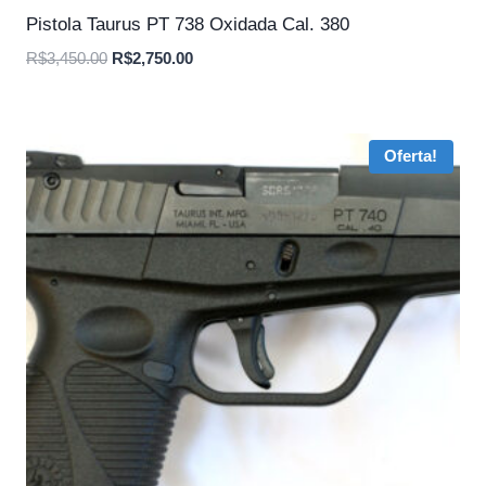
Pistola Taurus PT 738 Oxidada Cal. 380
O
O
R$
3,450.00
R$
2,750.00
preço
preço
original
atual
era:
é:
Oferta!
R$3,450.00.
R$2,750.00.