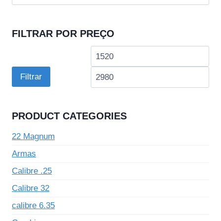
por:
FILTRAR POR PREÇO
Preço
Pre
mínimo
má
Filtrar
PRODUCT CATEGORIES
22 Magnum
Armas
Calibre .25
Calibre 32
calibre 6.35