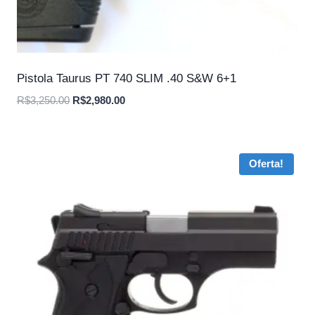
Pistola Taurus PT 740 SLIM .40 S&W 6+1
O
O
R$
3,250.00
R$
2,980.00
preço
preço
original
atual
era:
é:
Oferta!
R$3,250.00.
R$2,980.00.