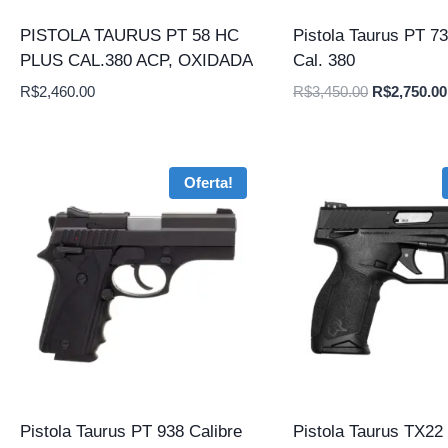
PISTOLA TAURUS PT 58 HC
Pistola Taurus PT 7
PLUS CAL.380 ACP, OXIDADA
Cal. 380
O
R$
2,460.00
R$
3,450.00
R$
2,750.00
preço
original
era:
Oferta!
R$3,450.00
Pistola Taurus PT 938 Calibre
Pistola Taurus TX22 