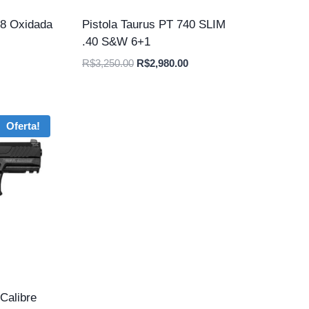
38 Oxidada
Pistola Taurus PT 740 SLIM
.40 S&W 6+1
O
O
O
R$
3,250.00
R$
2,980.00
preço
preço
preço
atual
original
atual
é:
era:
é:
Oferta!
.
R$2,750.00.
R$3,250.00.
R$2,980.00.
Calibre