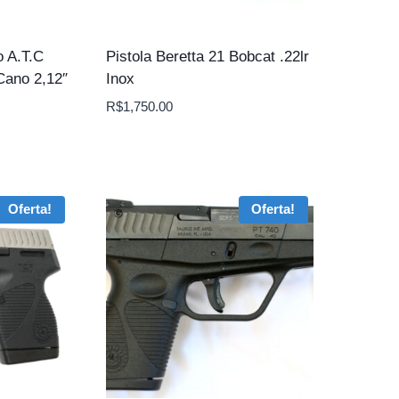
o A.T.C
Pistola Beretta 21 Bobcat .22lr
Cano 2,12″
Inox
R$
1,750.00
Oferta!
Oferta!