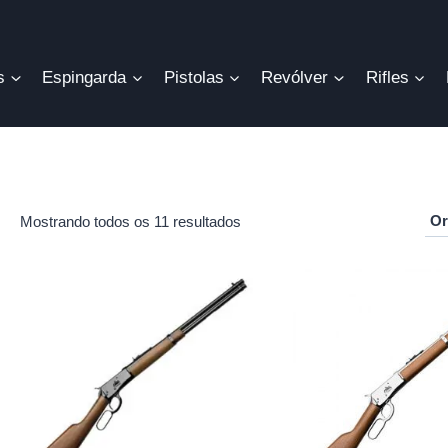
s
Espingarda
Pistolas
Revólver
Rifles
Mostrando todos os 11 resultados
r
o
mo