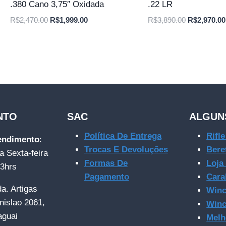
.380 Cano 3,75″ Oxidada
.22 LR
O
O
O
R$
2,470.00
R$
1,999.00
R$
3,890.00
R$
2,970.00
preço
preço
preço
original
atual
original
era:
é:
era:
R$2,470.00.
R$1,999.00.
R$3,890.00
NTO
SAC
ALGUN
Política De Entrega
Rifl
tendimento
:
Trocas E Devoluções
Bere
a Sexta-feira
Formas De
Loja
23hrs
Pagamento
Cara
da. Artigas
Winc
nislao 2061,
Winc
aguai
Melh