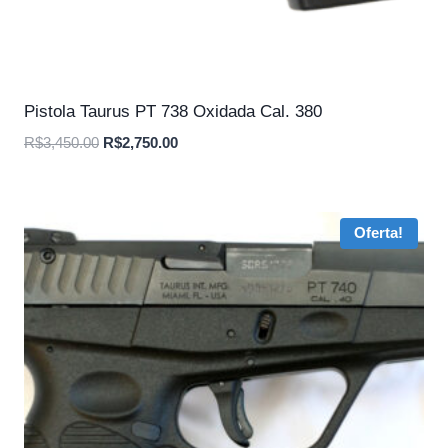
Pistola Taurus PT 738 Oxidada Cal. 380
O
O
R$
3,450.00
R$
2,750.00
preço
preço
original
atual
era:
é:
Oferta!
R$3,450.00.
R$2,750.00.