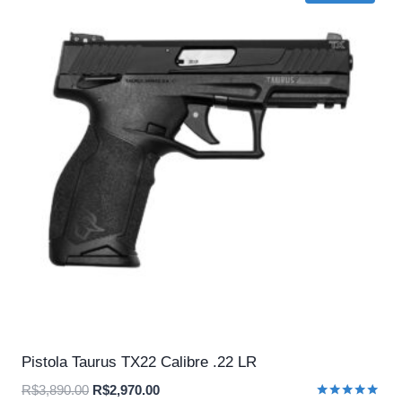
Pistola Taurus TX22 Calibre .22 LR
O
O
R$
3,890.00
R$
2,970.00