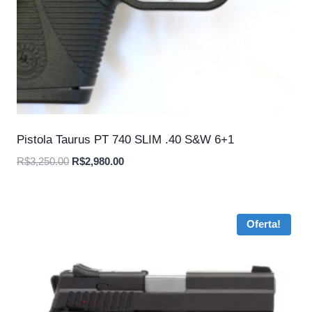
Pistola Taurus PT 740 SLIM .40 S&W 6+1
O
O
R$
3,250.00
R$
2,980.00
preço
preço
original
atual
era:
é:
Oferta!
R$3,250.00.
R$2,980.00.