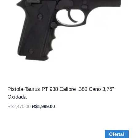
Pistola Taurus PT 938 Calibre .380 Cano 3,75″
Oxidada
O
O
R$
2,470.00
R$
1,999.00
preço
preço
original
atual
era:
é:
Oferta!
R$2,470.00.
R$1,999.00.