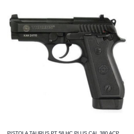
PISTOLA TAURUS PT 58 HC PLUS CAL.380 ACP,