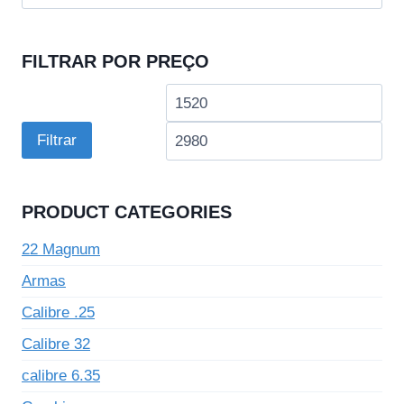
por:
FILTRAR POR PREÇO
Preço
Pre
mínimo
má
Filtrar
PRODUCT CATEGORIES
22 Magnum
Armas
Calibre .25
Calibre 32
calibre 6.35