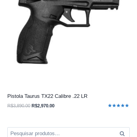
Pistola Taurus TX22 Calibre .22 LR
O
O
R$
3,890.00
R$
2,970.00
Avaliação
preço
preço
5.00
original
atual
de 5
era:
é:
Pesquisar
Pesqui
R$3,890.00.
R$2,970.00.