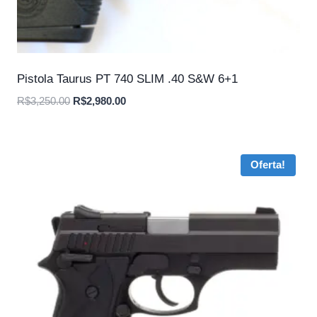
Pistola Taurus PT 740 SLIM .40 S&W 6+1
O
O
R$
3,250.00
R$
2,980.00
preço
preço
original
atual
era:
é:
Oferta!
R$3,250.00.
R$2,980.00.