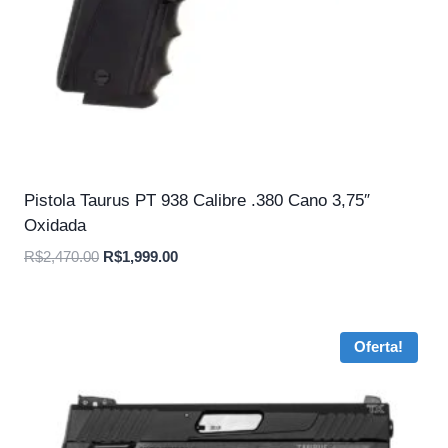
Pistola Taurus PT 938 Calibre .380 Cano 3,75″
Oxidada
O
O
R$
2,470.00
R$
1,999.00
preço
preço
original
atual
era:
é:
Oferta!
R$2,470.00.
R$1,999.00.