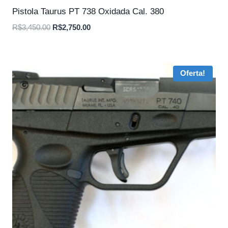
Pistola Taurus PT 738 Oxidada Cal. 380
O
O
R$
3,450.00
R$
2,750.00
preço
preço
original
atual
era:
é:
Oferta!
R$3,450.00.
R$2,750.00.