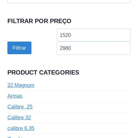
por:
FILTRAR POR PREÇO
Preço
Pre
mínimo
má
Filtrar
PRODUCT CATEGORIES
22 Magnum
Armas
Calibre .25
Calibre 32
calibre 6.35