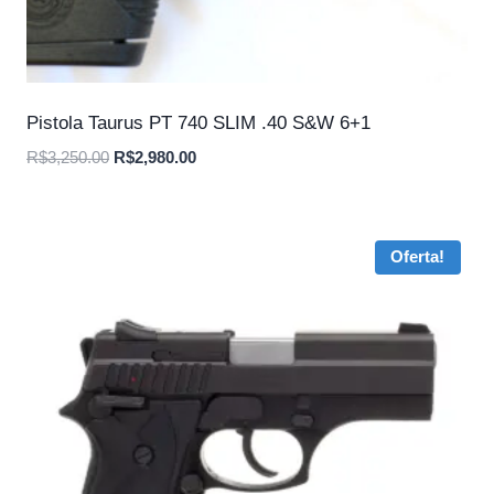
Pistola Taurus PT 740 SLIM .40 S&W 6+1
O
O
R$
3,250.00
R$
2,980.00
preço
preço
original
atual
era:
é:
Oferta!
R$3,250.00.
R$2,980.00.