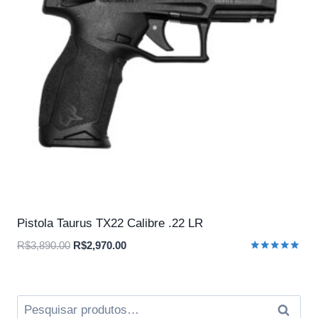
Pistola Taurus TX22 Calibre .22 LR
O
O
R$
3,890.00
R$
2,970.00
Avaliação
preço
preço
5.00
original
atual
de 5
era:
é:
Pesquisar
Pesqui
R$3,890.00.
R$2,970.00.