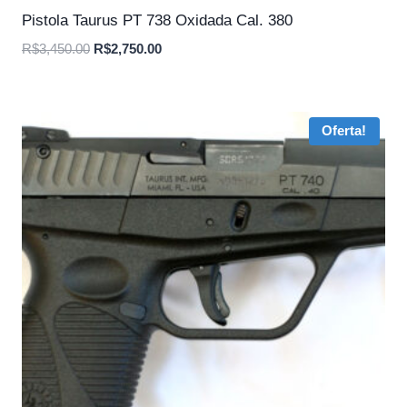
Pistola Taurus PT 738 Oxidada Cal. 380
O
O
R$
3,450.00
R$
2,750.00
preço
preço
original
atual
era:
é:
Oferta!
R$3,450.00.
R$2,750.00.