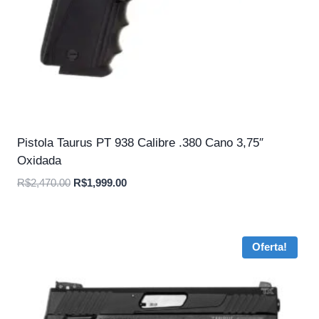
Pistola Taurus PT 938 Calibre .380 Cano 3,75″
Oxidada
O
O
R$
2,470.00
R$
1,999.00
preço
preço
original
atual
era:
é:
Oferta!
R$2,470.00.
R$1,999.00.