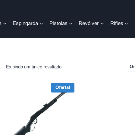
s
Espingarda
Pistolas
Revólver
Rifles
Exibindo um único resultado
r
Oferta!