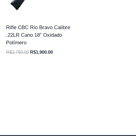
Rifle CBC Rio Bravo Calibre
.22LR Cano 18″ Oxidado
Polímero
O
O
R$
2,790.00
R$
1,900.00
preço
preço
original
atual
era:
é:
R$2,790.00.
R$1,900.00.