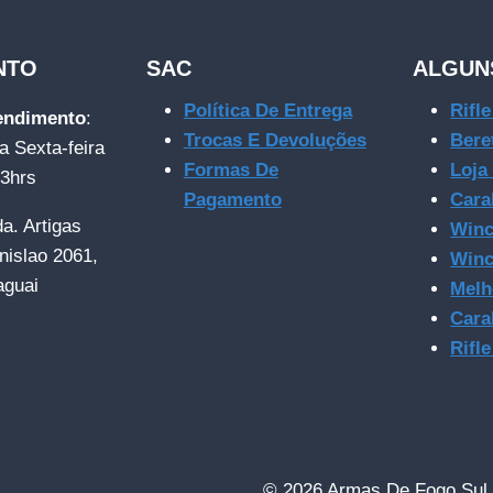
NTO
SAC
ALGUN
Política De Entrega
Rifl
tendimento
:
Trocas E Devoluções
Bere
a Sexta-feira
Formas De
Loja
23hrs
Pagamento
Cara
da. Artigas
Winc
nislao 2061,
Winc
aguai
Melh
Cara
Rifl
© 2026 Armas De Fogo Sul