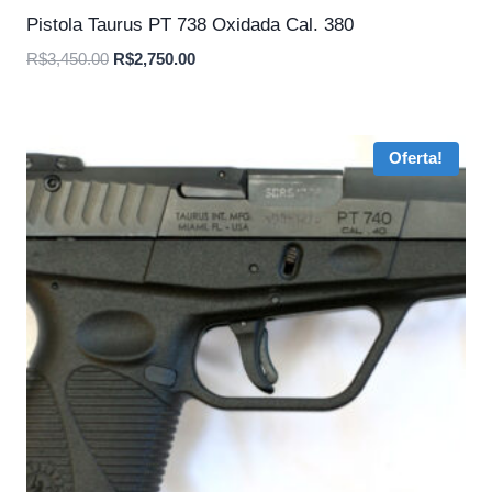
Pistola Taurus PT 738 Oxidada Cal. 380
O
O
R$
3,450.00
R$
2,750.00
preço
preço
original
atual
era:
é:
Oferta!
R$3,450.00.
R$2,750.00.