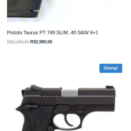
Pistola Taurus PT 740 SLIM .40 S&W 6+1
O
O
R$
3,250.00
R$
2,980.00
preço
preço
original
atual
era:
é:
Oferta!
R$3,250.00.
R$2,980.00.