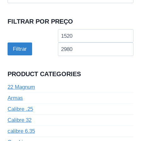
por:
FILTRAR POR PREÇO
Preço
Pre
mínimo
má
Filtrar
PRODUCT CATEGORIES
22 Magnum
Armas
Calibre .25
Calibre 32
calibre 6.35