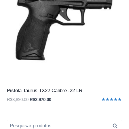
Pistola Taurus TX22 Calibre .22 LR
O
O
R$
3,890.00
R$
2,970.00
Avaliação
preço
preço
5.00
original
atual
de 5
era:
é:
Pesquisar
Pesqui
R$3,890.00.
R$2,970.00.