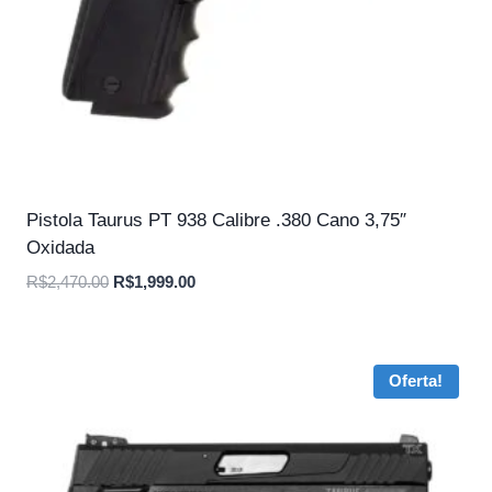
Pistola Taurus PT 938 Calibre .380 Cano 3,75″
Oxidada
O
O
R$
2,470.00
R$
1,999.00
preço
preço
original
atual
era:
é:
Oferta!
R$2,470.00.
R$1,999.00.