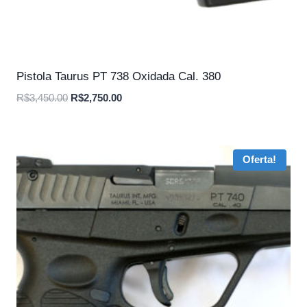
Pistola Taurus PT 738 Oxidada Cal. 380
O
O
R$
3,450.00
R$
2,750.00
preço
preço
original
atual
era:
é:
Oferta!
R$3,450.00.
R$2,750.00.