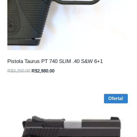
Pistola Taurus PT 740 SLIM .40 S&W 6+1
O
O
R$
3,250.00
R$
2,980.00
preço
preço
original
atual
era:
é:
Oferta!
R$3,250.00.
R$2,980.00.