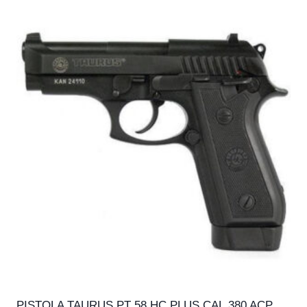
PISTOLA TAURUS PT 58 HC PLUS CAL.380 ACP,