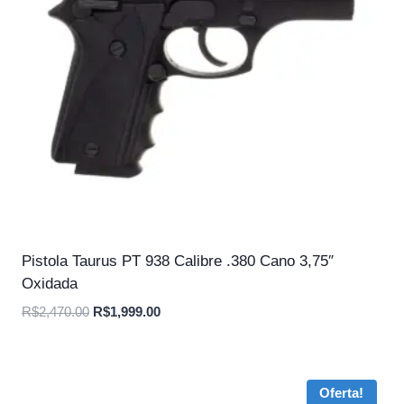
Pistola Taurus PT 938 Calibre .380 Cano 3,75″
Oxidada
O
O
R$
2,470.00
R$
1,999.00
preço
preço
original
atual
era:
é:
Oferta!
R$2,470.00.
R$1,999.00.