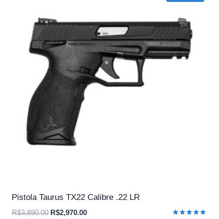
Pistola Taurus TX22 Calibre .22 LR
O
O
R$
3,890.00
R$
2,970.00