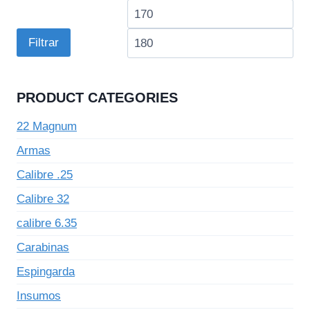
Preço
Pre
mínimo
má
Filtrar
PRODUCT CATEGORIES
22 Magnum
Armas
Calibre .25
Calibre 32
calibre 6.35
Carabinas
Espingarda
Insumos