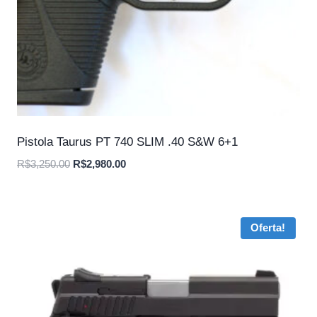
Pistola Taurus PT 740 SLIM .40 S&W 6+1
O
O
R$
3,250.00
R$
2,980.00
preço
preço
original
atual
era:
é:
Oferta!
R$3,250.00.
R$2,980.00.