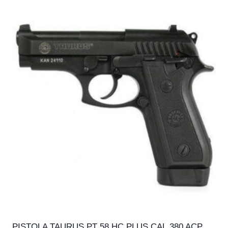
PISTOLA TAURUS PT 58 HC PLUS CAL.380 ACP,