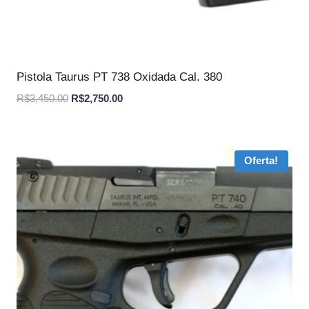
Pistola Taurus PT 738 Oxidada Cal. 380
O
O
R$
3,450.00
R$
2,750.00
preço
preço
original
atual
era:
é:
Oferta!
R$3,450.00.
R$2,750.00.