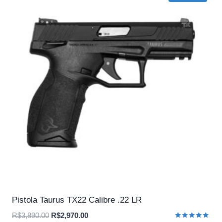
Pistola Taurus TX22 Calibre .22 LR
O
O
R$
3,890.00
R$
2,970.00