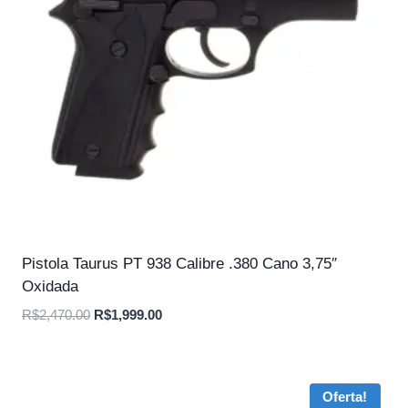
Pistola Taurus PT 938 Calibre .380 Cano 3,75″
Oxidada
O
O
R$
2,470.00
R$
1,999.00
preço
preço
original
atual
era:
é:
Oferta!
R$2,470.00.
R$1,999.00.