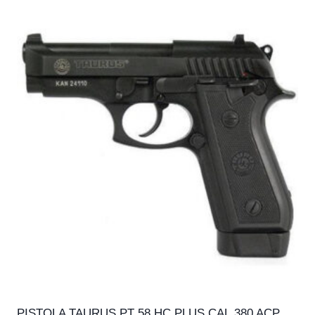
PISTOLA TAURUS PT 58 HC PLUS CAL.380 ACP,