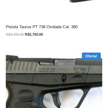
Pistola Taurus PT 738 Oxidada Cal. 380
O
O
R$
3,450.00
R$
2,750.00
preço
preço
original
atual
era:
é:
Oferta!
R$3,450.00.
R$2,750.00.