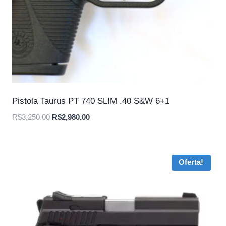
Pistola Taurus PT 740 SLIM .40 S&W 6+1
O
O
R$
3,250.00
R$
2,980.00
preço
preço
original
atual
era:
é:
Oferta!
R$3,250.00.
R$2,980.00.