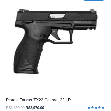
Pistola Taurus TX22 Calibre .22 LR
O
O
R$
3,890.00
R$
2,970.00