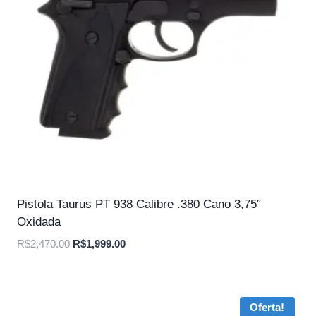
Pistola Taurus PT 938 Calibre .380 Cano 3,75″
Oxidada
O
O
R$
2,470.00
R$
1,999.00
preço
preço
original
atual
era:
é:
Oferta!
R$2,470.00.
R$1,999.00.