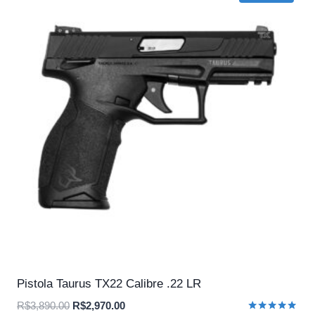
Pistola Taurus TX22 Calibre .22 LR
O
O
R$
3,890.00
R$
2,970.00