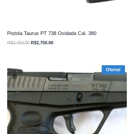
Pistola Taurus PT 738 Oxidada Cal. 380
O
O
R$
3,450.00
R$
2,750.00
preço
preço
original
atual
era:
é:
Oferta!
R$3,450.00.
R$2,750.00.