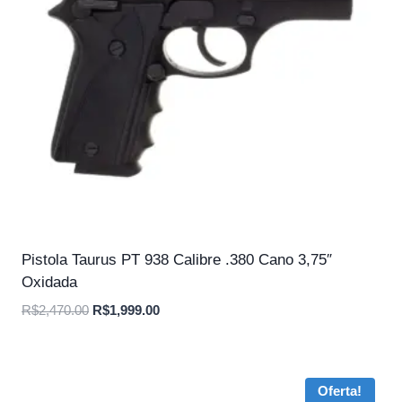
Pistola Taurus PT 938 Calibre .380 Cano 3,75″
Oxidada
O
O
R$
2,470.00
R$
1,999.00
preço
preço
original
atual
era:
é:
Oferta!
R$2,470.00.
R$1,999.00.