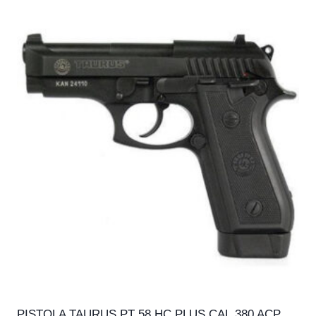
PISTOLA TAURUS PT 58 HC PLUS CAL.380 ACP,