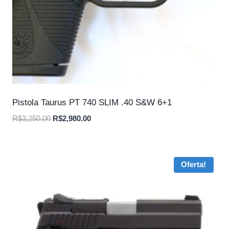
Pistola Taurus PT 740 SLIM .40 S&W 6+1
O
O
R$
3,250.00
R$
2,980.00
preço
preço
original
atual
era:
é:
Oferta!
R$3,250.00.
R$2,980.00.