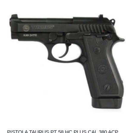
PISTOLA TAURUS PT 58 HC PLUS CAL.380 ACP,