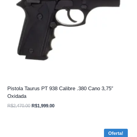
Pistola Taurus PT 938 Calibre .380 Cano 3,75″
Oxidada
O
O
R$
2,470.00
R$
1,999.00
preço
preço
original
atual
era:
é:
Oferta!
R$2,470.00.
R$1,999.00.