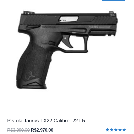
Pistola Taurus TX22 Calibre .22 LR
O
O
R$
3,890.00
R$
2,970.00