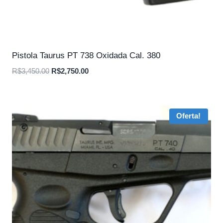
Pistola Taurus PT 738 Oxidada Cal. 380
O
O
R$
3,450.00
R$
2,750.00
preço
preço
original
atual
era:
é:
Oferta!
R$3,450.00.
R$2,750.00.