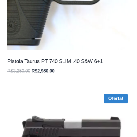
Pistola Taurus PT 740 SLIM .40 S&W 6+1
O
O
R$
3,250.00
R$
2,980.00
preço
preço
original
atual
era:
é:
Oferta!
R$3,250.00.
R$2,980.00.