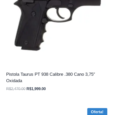
Pistola Taurus PT 938 Calibre .380 Cano 3,75″
Oxidada
O
O
R$
2,470.00
R$
1,999.00
preço
preço
original
atual
era:
é:
Oferta!
R$2,470.00.
R$1,999.00.