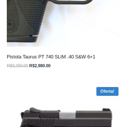
Pistola Taurus PT 740 SLIM .40 S&W 6+1
O
O
R$
3,250.00
R$
2,980.00
preço
preço
original
atual
era:
é:
Oferta!
R$3,250.00.
R$2,980.00.