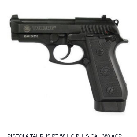
PISTOLA TAURUS PT 58 HC PLUS CAL.380 ACP,