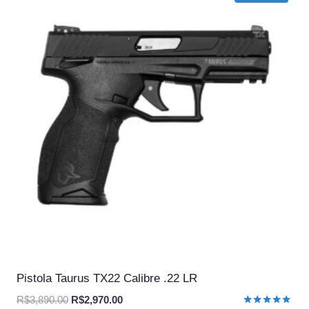
Pistola Taurus TX22 Calibre .22 LR
O
O
R$
3,890.00
R$
2,970.00