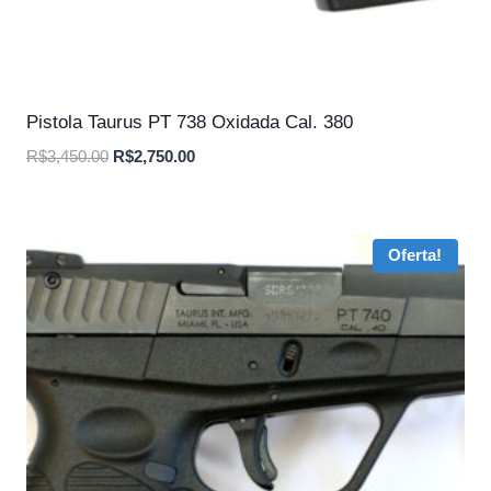
Pistola Taurus PT 738 Oxidada Cal. 380
O
O
R$
3,450.00
R$
2,750.00
preço
preço
original
atual
era:
é:
Oferta!
R$3,450.00.
R$2,750.00.