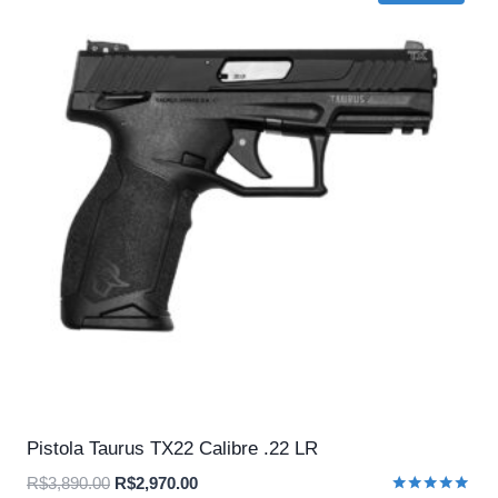
Pistola Taurus TX22 Calibre .22 LR
O
O
R$
3,890.00
R$
2,970.00