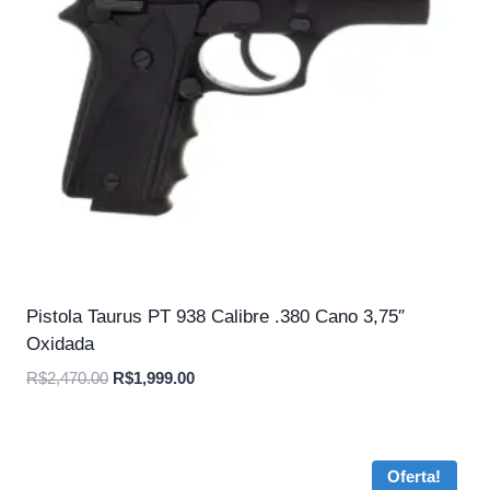
Pistola Taurus PT 938 Calibre .380 Cano 3,75″
Oxidada
O
O
R$
2,470.00
R$
1,999.00
preço
preço
original
atual
era:
é:
Oferta!
R$2,470.00.
R$1,999.00.