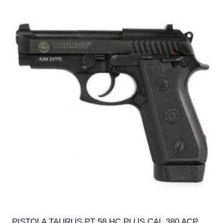
PISTOLA TAURUS PT 58 HC PLUS CAL.380 ACP,