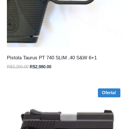
Pistola Taurus PT 740 SLIM .40 S&W 6+1
O
O
R$
3,250.00
R$
2,980.00
preço
preço
original
atual
era:
é:
Oferta!
R$3,250.00.
R$2,980.00.