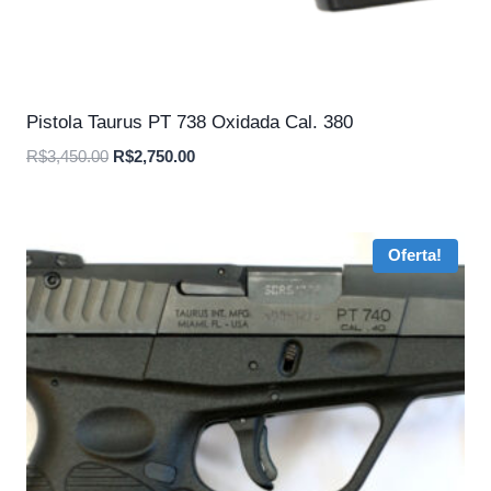
Pistola Taurus PT 738 Oxidada Cal. 380
O
O
R$
3,450.00
R$
2,750.00
preço
preço
original
atual
era:
é:
Oferta!
R$3,450.00.
R$2,750.00.