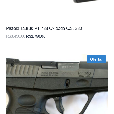
Pistola Taurus PT 738 Oxidada Cal. 380
O
O
R$
3,450.00
R$
2,750.00
preço
preço
original
atual
era:
é:
Oferta!
R$3,450.00.
R$2,750.00.