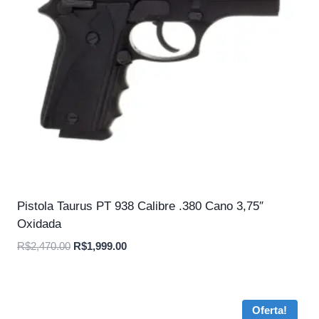
Pistola Taurus PT 938 Calibre .380 Cano 3,75″
Oxidada
O
O
R$
2,470.00
R$
1,999.00
preço
preço
original
atual
era:
é:
Oferta!
R$2,470.00.
R$1,999.00.