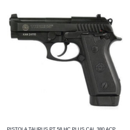
PISTOLA TAURUS PT 58 HC PLUS CAL.380 ACP,