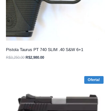
Pistola Taurus PT 740 SLIM .40 S&W 6+1
O
O
R$
3,250.00
R$
2,980.00
preço
preço
original
atual
era:
é:
Oferta!
R$3,250.00.
R$2,980.00.