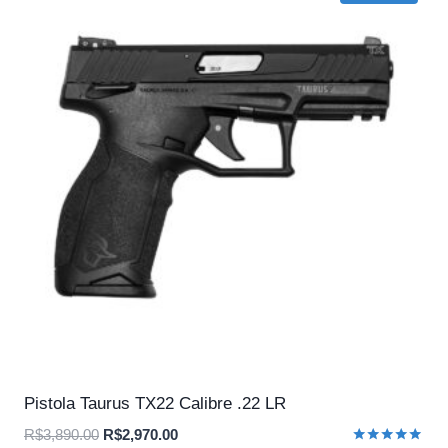
Pistola Taurus TX22 Calibre .22 LR
O
O
R$
3,890.00
R$
2,970.00