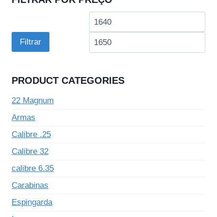
Preço
Pre
mínimo
má
Filtrar
PRODUCT CATEGORIES
22 Magnum
Armas
Calibre .25
Calibre 32
calibre 6.35
Carabinas
Espingarda