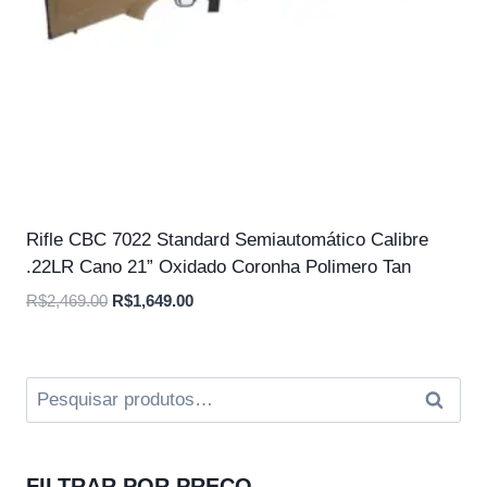
Rifle CBC 7022 Standard Semiautomático Calibre
.22LR Cano 21” Oxidado Coronha Polimero Tan
O
O
R$
2,469.00
R$
1,649.00
preço
preço
original
atual
era:
é:
Pesquisar
Pesqui
R$2,469.00.
R$1,649.00.
por:
FILTRAR POR PREÇO