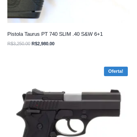
Pistola Taurus PT 740 SLIM .40 S&W 6+1
O
O
R$
3,250.00
R$
2,980.00
preço
preço
original
atual
era:
é:
Oferta!
R$3,250.00.
R$2,980.00.