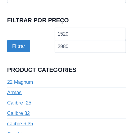
por:
FILTRAR POR PREÇO
Preço
Pre
mínimo
má
Filtrar
PRODUCT CATEGORIES
22 Magnum
Armas
Calibre .25
Calibre 32
calibre 6.35