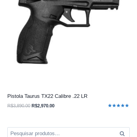
Pistola Taurus TX22 Calibre .22 LR
O
O
R$
3,890.00
R$
2,970.00
Avaliação
preço
preço
5.00
original
atual
de 5
era:
é:
Pesquisar
Pesqui
R$3,890.00.
R$2,970.00.