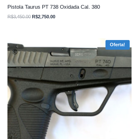
Pistola Taurus PT 738 Oxidada Cal. 380
O
O
R$
3,450.00
R$
2,750.00
preço
preço
original
atual
era:
é:
Oferta!
R$3,450.00.
R$2,750.00.