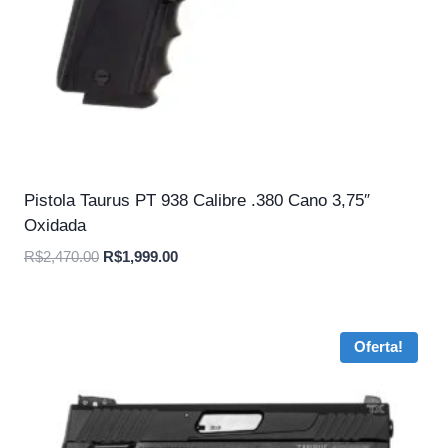
Pistola Taurus PT 938 Calibre .380 Cano 3,75″
Oxidada
O
O
R$
2,470.00
R$
1,999.00
preço
preço
original
atual
era:
é:
Oferta!
R$2,470.00.
R$1,999.00.