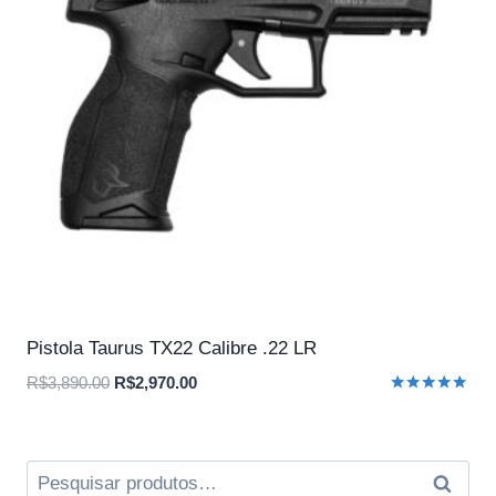
Pistola Taurus TX22 Calibre .22 LR
O
O
R$
3,890.00
R$
2,970.00
Avaliação
preço
preço
5.00
original
atual
de 5
era:
é:
Pesquisar
Pesqui
R$3,890.00.
R$2,970.00.