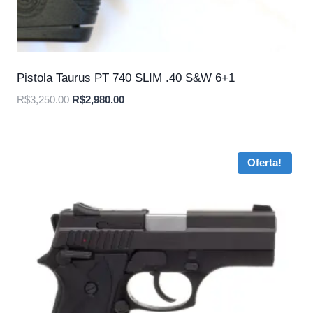
Pistola Taurus PT 740 SLIM .40 S&W 6+1
O
O
R$
3,250.00
R$
2,980.00
preço
preço
original
atual
era:
é:
Oferta!
R$3,250.00.
R$2,980.00.