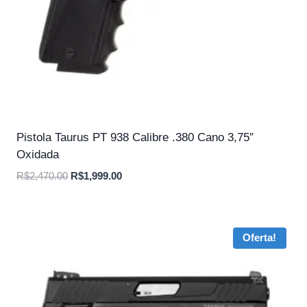
Pistola Taurus PT 938 Calibre .380 Cano 3,75″
Oxidada
O
O
R$
2,470.00
R$
1,999.00
preço
preço
original
atual
era:
é:
Oferta!
R$2,470.00.
R$1,999.00.