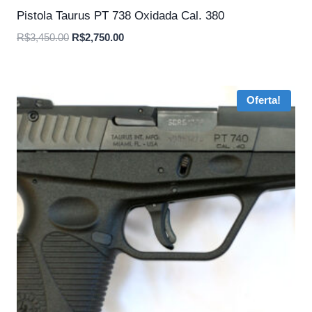
Pistola Taurus PT 738 Oxidada Cal. 380
O
O
R$
3,450.00
R$
2,750.00
preço
preço
original
atual
era:
é:
Oferta!
R$3,450.00.
R$2,750.00.