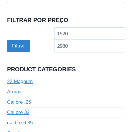
por:
FILTRAR POR PREÇO
Preço
Pre
mínimo
má
Filtrar
PRODUCT CATEGORIES
22 Magnum
Armas
Calibre .25
Calibre 32
calibre 6.35