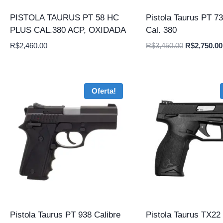
PISTOLA TAURUS PT 58 HC
Pistola Taurus PT 7
PLUS CAL.380 ACP, OXIDADA
Cal. 380
O
R$
2,460.00
R$
3,450.00
R$
2,750.00
preço
original
era:
Oferta!
R$3,450.00
Pistola Taurus PT 938 Calibre
Pistola Taurus TX22 