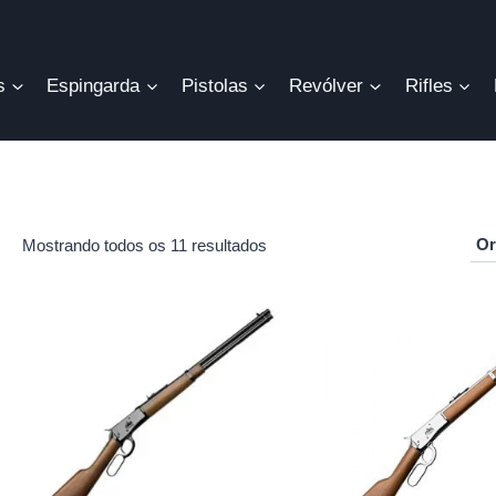
s
Espingarda
Pistolas
Revólver
Rifles
Mostrando todos os 11 resultados
r
o
mo