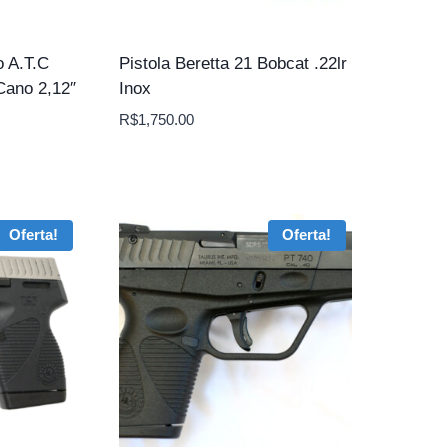
o A.T.C
Pistola Beretta 21 Bobcat .22lr
Cano 2,12″
Inox
R$
1,750.00
Oferta!
Oferta!