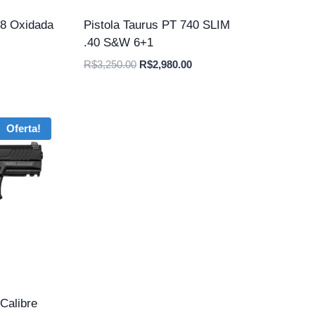
38 Oxidada
Pistola Taurus PT 740 SLIM
.40 S&W 6+1
O
O
O
R$
3,250.00
R$
2,980.00
preço
preço
preço
atual
original
atual
é:
era:
é:
Oferta!
.
R$2,750.00.
R$3,250.00.
R$2,980.00.
Calibre