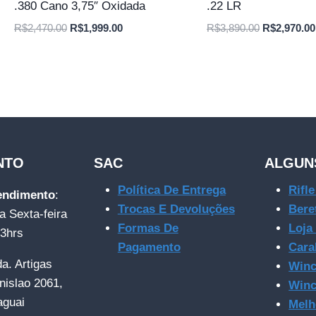
.380 Cano 3,75″ Oxidada
.22 LR
O
O
O
R$
2,470.00
R$
1,999.00
R$
3,890.00
R$
2,970.00
preço
preço
preço
original
atual
original
era:
é:
era:
R$2,470.00.
R$1,999.00.
R$3,890.00
NTO
SAC
ALGUN
Política De Entrega
Rifl
tendimento
:
Trocas E Devoluções
Bere
a Sexta-feira
Formas De
Loja
23hrs
Pagamento
Cara
da. Artigas
Winc
nislao 2061,
Winc
aguai
Melh