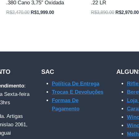
.380 Cano 3,75″ Oxidada
.22 LR
O
O
O
R$
2,470.00
R$
1,999.00
R$
3,890.00
R$
2,970.00
preço
preço
preço
original
atual
original
era:
é:
era:
R$2,470.00.
R$1,999.00.
R$3,890.00
NTO
SAC
ALGUN
Política De Entrega
Rifl
tendimento
:
Trocas E Devoluções
Bere
a Sexta-feira
Formas De
Loja
23hrs
Pagamento
Cara
da. Artigas
Winc
nislao 2061,
Winc
aguai
Melh