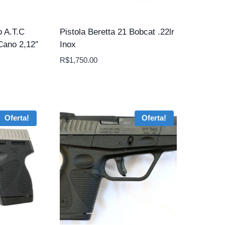
o A.T.C
Pistola Beretta 21 Bobcat .22lr
Cano 2,12″
Inox
R$
1,750.00
Oferta!
Oferta!