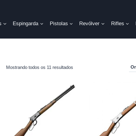
s
Espingarda
Pistolas
Revólver
Rifles
Mostrando todos os 11 resultados
r
o
mo