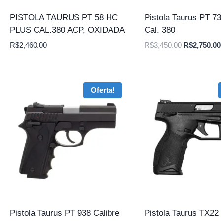
PISTOLA TAURUS PT 58 HC
Pistola Taurus PT 7
PLUS CAL.380 ACP, OXIDADA
Cal. 380
O
R$
2,460.00
R$
3,450.00
R$
2,750.00
preço
original
era:
Oferta!
R$3,450.00
Pistola Taurus PT 938 Calibre
Pistola Taurus TX22 