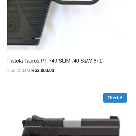
Pistola Taurus PT 740 SLIM .40 S&W 6+1
O
O
R$
3,250.00
R$
2,980.00
preço
preço
original
atual
era:
é:
Oferta!
R$3,250.00.
R$2,980.00.