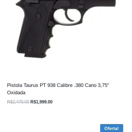
Pistola Taurus PT 938 Calibre .380 Cano 3,75″
Oxidada
O
O
R$
2,470.00
R$
1,999.00
preço
preço
original
atual
era:
é:
Oferta!
R$2,470.00.
R$1,999.00.