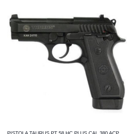
PISTOLA TAURUS PT 58 HC PLUS CAL.380 ACP,