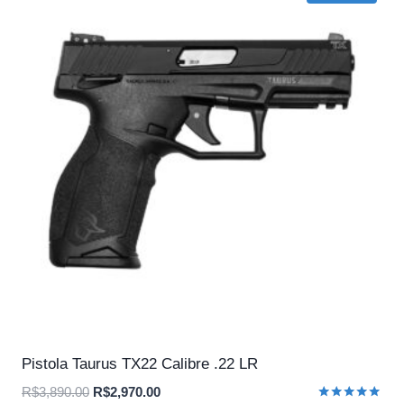
Pistola Taurus TX22 Calibre .22 LR
O
O
R$
3,890.00
R$
2,970.00