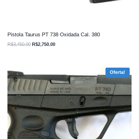
Pistola Taurus PT 738 Oxidada Cal. 380
O
O
R$
3,450.00
R$
2,750.00
preço
preço
original
atual
era:
é:
Oferta!
R$3,450.00.
R$2,750.00.