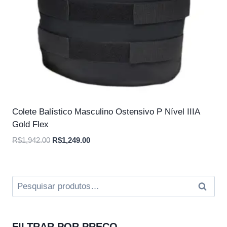
Colete Balístico Masculino Ostensivo P Nível IIIA
Gold Flex
O
O
R$
1,942.00
R$
1,249.00
preço
preço
original
atual
era:
é:
Pesquisar
Pesqui
R$1,942.00.
R$1,249.00.
por:
FILTRAR POR PREÇO