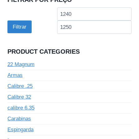
Preço
Pre
mínimo
má
Filtrar
PRODUCT CATEGORIES
22 Magnum
Armas
Calibre .25
Calibre 32
calibre 6.35
Carabinas
Espingarda