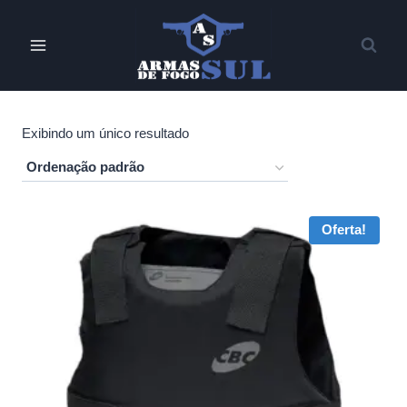
Pular
para
o
Conteúdo
Exibindo um único resultado
Oferta!