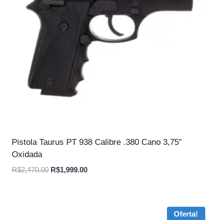
Pistola Taurus PT 938 Calibre .380 Cano 3,75″
Oxidada
O
O
R$
2,470.00
R$
1,999.00
preço
preço
original
atual
era:
é:
Oferta!
R$2,470.00.
R$1,999.00.