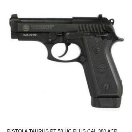
PISTOLA TAURUS PT 58 HC PLUS CAL.380 ACP,