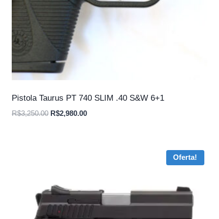
Pistola Taurus PT 740 SLIM .40 S&W 6+1
O
O
R$
3,250.00
R$
2,980.00
preço
preço
original
atual
era:
é:
Oferta!
R$3,250.00.
R$2,980.00.