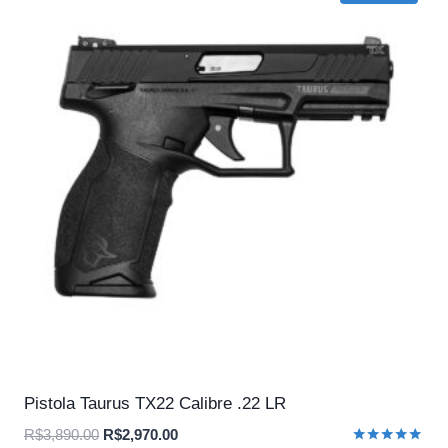
Pistola Taurus TX22 Calibre .22 LR
O
O
R$
3,890.00
R$
2,970.00