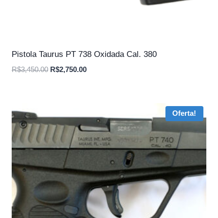
Pistola Taurus PT 738 Oxidada Cal. 380
O
O
R$
3,450.00
R$
2,750.00
preço
preço
original
atual
era:
é:
Oferta!
R$3,450.00.
R$2,750.00.