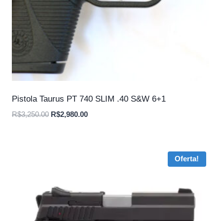
Pistola Taurus PT 740 SLIM .40 S&W 6+1
O
O
R$
3,250.00
R$
2,980.00
preço
preço
original
atual
era:
é:
Oferta!
R$3,250.00.
R$2,980.00.