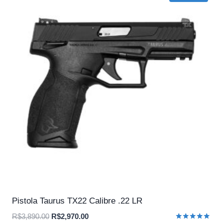
Pistola Taurus TX22 Calibre .22 LR
O
O
R$
3,890.00
R$
2,970.00