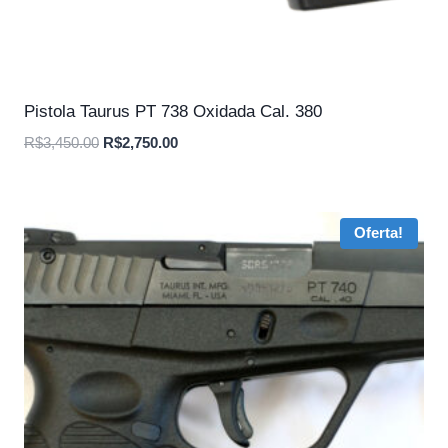
Pistola Taurus PT 738 Oxidada Cal. 380
O
O
R$
3,450.00
R$
2,750.00
preço
preço
original
atual
era:
é:
Oferta!
R$3,450.00.
R$2,750.00.