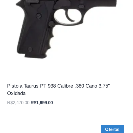
Pistola Taurus PT 938 Calibre .380 Cano 3,75″
Oxidada
O
O
R$
2,470.00
R$
1,999.00
preço
preço
original
atual
era:
é:
Oferta!
R$2,470.00.
R$1,999.00.