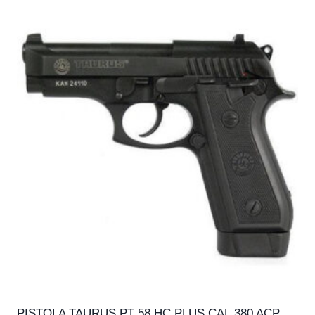
PISTOLA TAURUS PT 58 HC PLUS CAL.380 ACP,