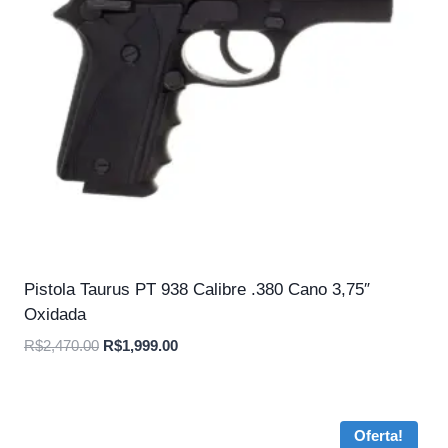
Pistola Taurus PT 938 Calibre .380 Cano 3,75″
Oxidada
O
O
R$
2,470.00
R$
1,999.00
preço
preço
original
atual
era:
é:
Oferta!
R$2,470.00.
R$1,999.00.