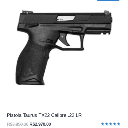
Pistola Taurus TX22 Calibre .22 LR
O
O
R$
3,890.00
R$
2,970.00