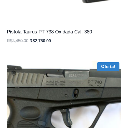
Pistola Taurus PT 738 Oxidada Cal. 380
O
O
R$
3,450.00
R$
2,750.00
preço
preço
original
atual
era:
é:
Oferta!
R$3,450.00.
R$2,750.00.