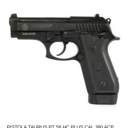
PISTOLA TAURUS PT 58 HC PLUS CAL.380 ACP,