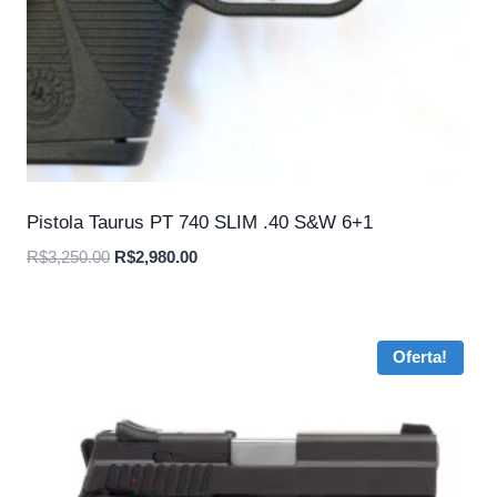
Pistola Taurus PT 740 SLIM .40 S&W 6+1
O
O
R$
3,250.00
R$
2,980.00
preço
preço
original
atual
era:
é:
Oferta!
R$3,250.00.
R$2,980.00.