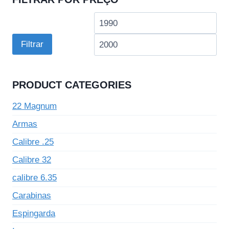
Preço
Pre
mínimo
má
Filtrar
PRODUCT CATEGORIES
22 Magnum
Armas
Calibre .25
Calibre 32
calibre 6.35
Carabinas
Espingarda