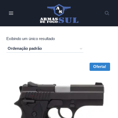
Pular
para
o
Conteúdo
Exibindo um único resultado
Oferta!