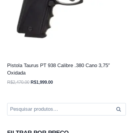
Pistola Taurus PT 938 Calibre .380 Cano 3,75″
Oxidada
O
O
R$
2,470.00
R$
1,999.00
preço
preço
original
atual
era:
é:
Pesquisar
Pesqui
R$2,470.00.
R$1,999.00.
por:
FILTRAR POR PREÇO