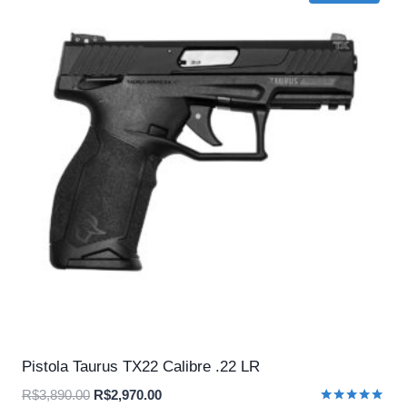
Pistola Taurus TX22 Calibre .22 LR
O
O
R$
3,890.00
R$
2,970.00