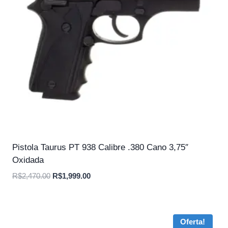
Pistola Taurus PT 938 Calibre .380 Cano 3,75″
Oxidada
O
O
R$
2,470.00
R$
1,999.00
preço
preço
original
atual
era:
é:
Oferta!
R$2,470.00.
R$1,999.00.