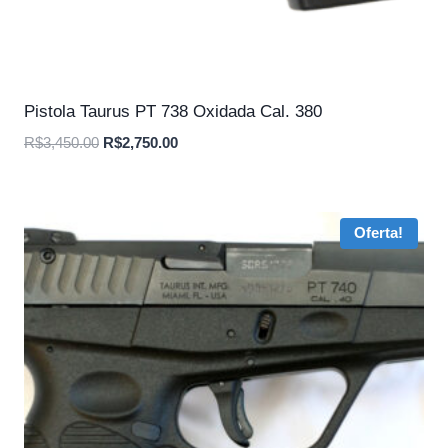
Pistola Taurus PT 738 Oxidada Cal. 380
O
O
R$
3,450.00
R$
2,750.00
preço
preço
original
atual
era:
é:
Oferta!
R$3,450.00.
R$2,750.00.