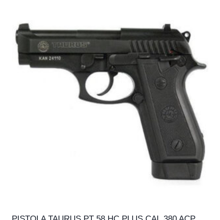
PISTOLA TAURUS PT 58 HC PLUS CAL.380 ACP,