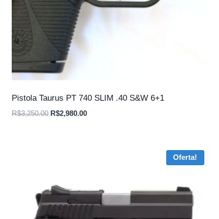
Pistola Taurus PT 740 SLIM .40 S&W 6+1
O
O
R$
3,250.00
R$
2,980.00
preço
preço
original
atual
era:
é:
Oferta!
R$3,250.00.
R$2,980.00.