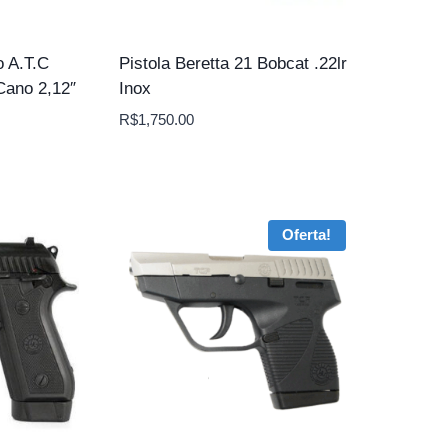
o A.T.C
Pistola Beretta 21 Bobcat .22lr
Cano 2,12″
Inox
R$
1,750.00
Oferta!