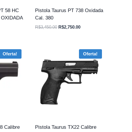
T 58 HC
Pistola Taurus PT 738 Oxidada
, OXIDADA
Cal. 380
O
O
R$
3,450.00
R$
2,750.00
preço
preço
original
atual
era:
é:
Oferta!
Oferta!
R$3,450.00.
R$2,750.00.
8 Calibre
Pistola Taurus TX22 Calibre