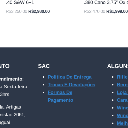
.40 S&W 6+1
.380 Cano 3,75″ Oxi
O
O
O
R$
3,250.00
R$
2,980.00
R$
2,470.00
R$
1,999.00
preço
preço
preço
original
atual
original
era:
é:
era:
R$3,250.00.
R$2,980.00.
R$2,470.00
NTO
SAC
ALGUN
Política De Entrega
Rifl
tendimento
:
Trocas E Devoluções
Bere
a Sexta-feira
Formas De
Loja
23hrs
Pagamento
Cara
da. Artigas
Winc
nislao 2061,
Winc
aguai
Melh