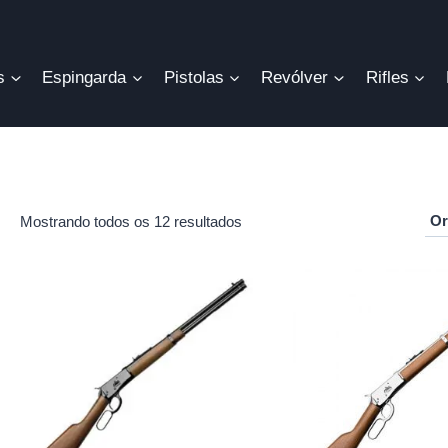
s
Espingarda
Pistolas
Revólver
Rifles
Mostrando todos os 12 resultados
r
o
mo