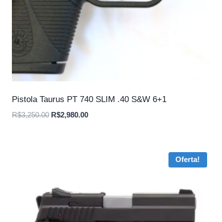
Pistola Taurus PT 740 SLIM .40 S&W 6+1
O
O
R$
3,250.00
R$
2,980.00
preço
preço
original
atual
era:
é:
Oferta!
R$3,250.00.
R$2,980.00.