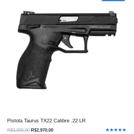
Pistola Taurus TX22 Calibre .22 LR
O
O
R$
3,890.00
R$
2,970.00