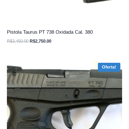
Pistola Taurus PT 738 Oxidada Cal. 380
O
O
R$
3,450.00
R$
2,750.00
preço
preço
original
atual
era:
é:
Oferta!
R$3,450.00.
R$2,750.00.