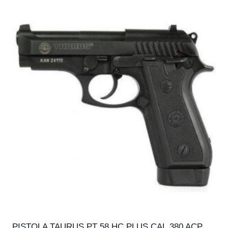
PISTOLA TAURUS PT 58 HC PLUS CAL.380 ACP,