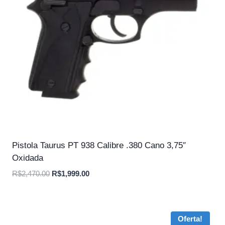
Pistola Taurus PT 938 Calibre .380 Cano 3,75″
Oxidada
O
O
R$
2,470.00
R$
1,999.00
preço
preço
original
atual
era:
é:
Oferta!
R$2,470.00.
R$1,999.00.