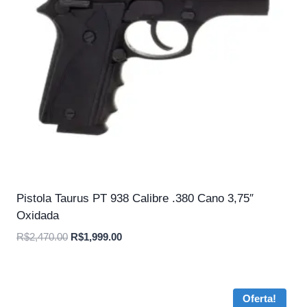
Pistola Taurus PT 938 Calibre .380 Cano 3,75″
Oxidada
O
O
R$
2,470.00
R$
1,999.00
preço
preço
original
atual
era:
é:
Oferta!
R$2,470.00.
R$1,999.00.