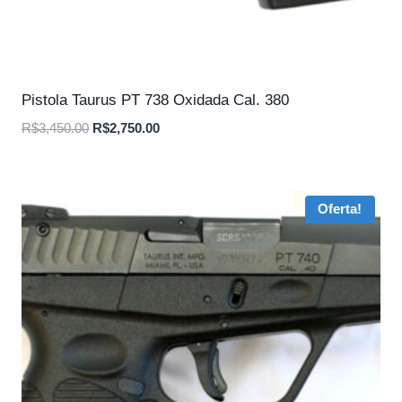
Pistola Taurus PT 738 Oxidada Cal. 380
O
O
R$
3,450.00
R$
2,750.00
preço
preço
original
atual
era:
é:
Oferta!
R$3,450.00.
R$2,750.00.