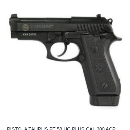
PISTOLA TAURUS PT 58 HC PLUS CAL.380 ACP,