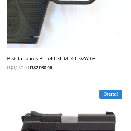
Pistola Taurus PT 740 SLIM .40 S&W 6+1
O
O
R$
3,250.00
R$
2,980.00
preço
preço
original
atual
era:
é:
Oferta!
R$3,250.00.
R$2,980.00.