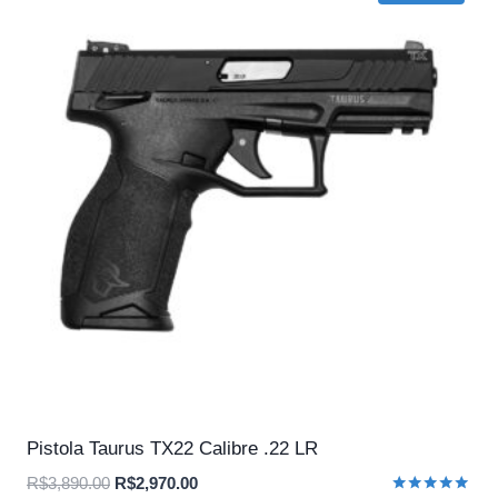
Pistola Taurus TX22 Calibre .22 LR
O
O
R$
3,890.00
R$
2,970.00