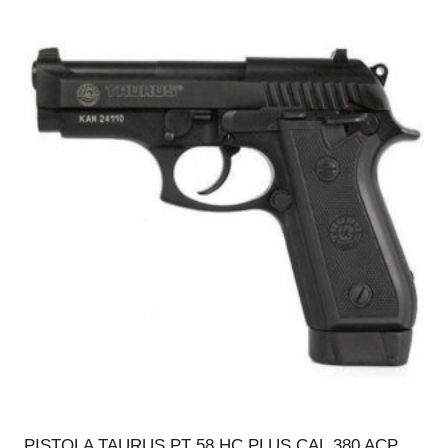
PISTOLA TAURUS PT 58 HC PLUS CAL.380 ACP,