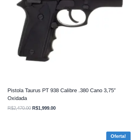
Pistola Taurus PT 938 Calibre .380 Cano 3,75″
Oxidada
O
O
R$
2,470.00
R$
1,999.00
preço
preço
original
atual
era:
é:
Oferta!
R$2,470.00.
R$1,999.00.