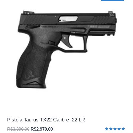
Pistola Taurus TX22 Calibre .22 LR
O
O
R$
3,890.00
R$
2,970.00