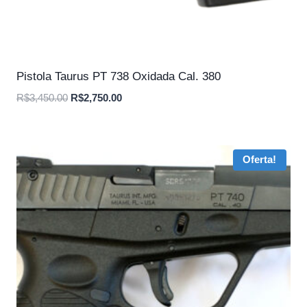
Pistola Taurus PT 738 Oxidada Cal. 380
O
O
R$
3,450.00
R$
2,750.00
preço
preço
original
atual
era:
é:
Oferta!
R$3,450.00.
R$2,750.00.