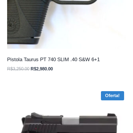
Pistola Taurus PT 740 SLIM .40 S&W 6+1
O
O
R$
3,250.00
R$
2,980.00
preço
preço
original
atual
era:
é:
Oferta!
R$3,250.00.
R$2,980.00.