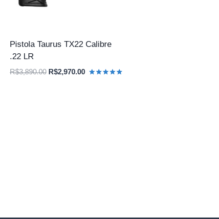
Pistola Taurus TX22 Calibre
.22 LR
O
O
R$
3,890.00
R$
2,970.00
Avaliação
preço
preço
5.00
original
atual
de 5
era:
é:
R$3,890.00.
R$2,970.00.