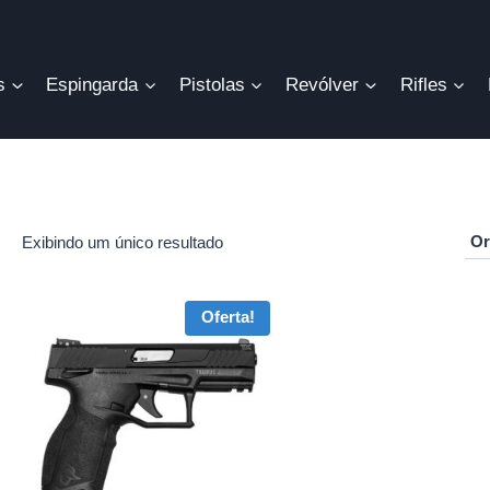
s
Espingarda
Pistolas
Revólver
Rifles
Exibindo um único resultado
r
Oferta!