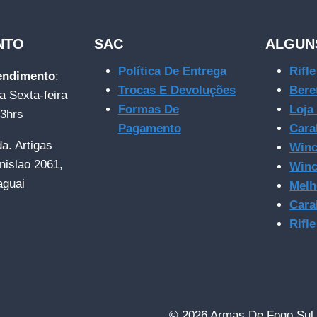
NTO
SAC
ALGUN
Política De Entrega
Rifl
tendimento
:
Trocas E Devoluções
Bere
a Sexta-feira
Formas De
Loja
23hrs
Pagamento
Cara
da. Artigas
Winc
nislao 2061,
Winc
aguai
Melh
Cara
Rifl
© 2026 Armas De Fogo Sul