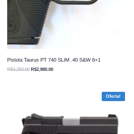
Pistola Taurus PT 740 SLIM .40 S&W 6+1
O
O
R$
3,250.00
R$
2,980.00
preço
preço
original
atual
era:
é:
Oferta!
R$3,250.00.
R$2,980.00.