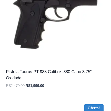
Pistola Taurus PT 938 Calibre .380 Cano 3,75″
Oxidada
O
O
R$
2,470.00
R$
1,999.00
preço
preço
original
atual
era:
é:
Oferta!
R$2,470.00.
R$1,999.00.