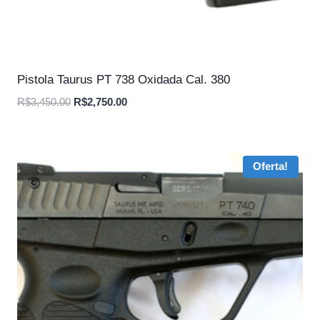
Pistola Taurus PT 738 Oxidada Cal. 380
O
O
R$
3,450.00
R$
2,750.00
preço
preço
original
atual
era:
é:
Oferta!
R$3,450.00.
R$2,750.00.