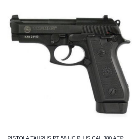
PISTOLA TAURUS PT 58 HC PLUS CAL.380 ACP,