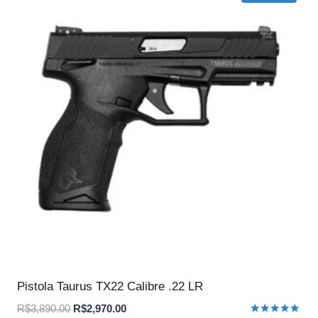
Pistola Taurus TX22 Calibre .22 LR
O
O
R$
3,890.00
R$
2,970.00