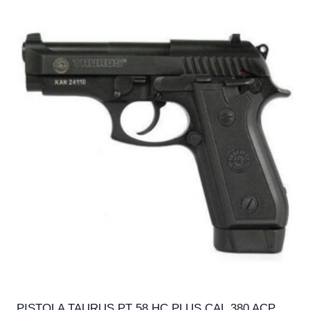
PISTOLA TAURUS PT 58 HC PLUS CAL.380 ACP,