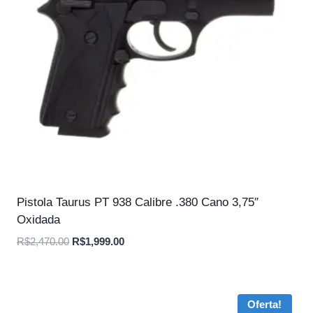
Pistola Taurus PT 938 Calibre .380 Cano 3,75″
Oxidada
O
O
R$
2,470.00
R$
1,999.00
preço
preço
original
atual
era:
é:
Oferta!
R$2,470.00.
R$1,999.00.