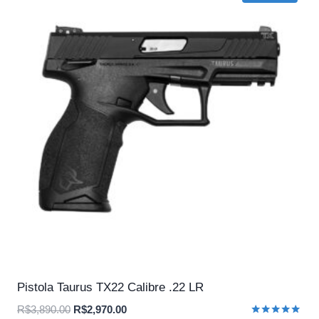
Pistola Taurus TX22 Calibre .22 LR
O
O
R$
3,890.00
R$
2,970.00