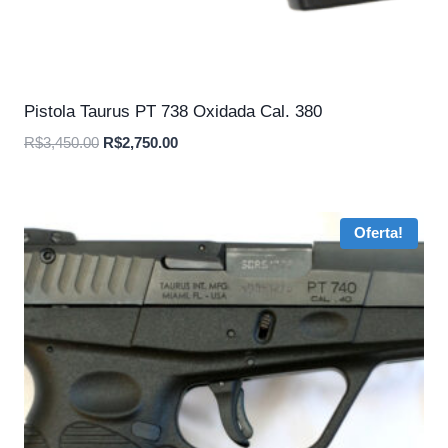
Pistola Taurus PT 738 Oxidada Cal. 380
O
O
R$
3,450.00
R$
2,750.00
preço
preço
original
atual
era:
é:
Oferta!
R$3,450.00.
R$2,750.00.