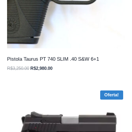
Pistola Taurus PT 740 SLIM .40 S&W 6+1
O
O
R$
3,250.00
R$
2,980.00
preço
preço
original
atual
era:
é:
Oferta!
R$3,250.00.
R$2,980.00.