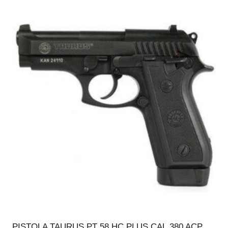
PISTOLA TAURUS PT 58 HC PLUS CAL.380 ACP,