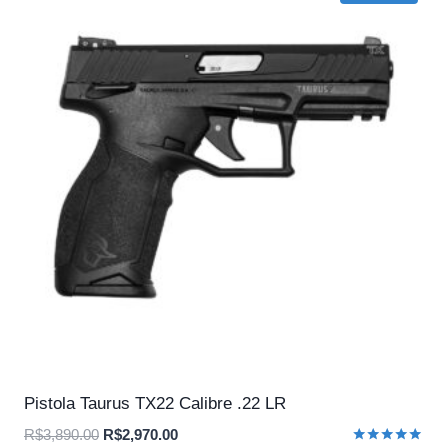
Pistola Taurus TX22 Calibre .22 LR
O
O
R$
3,890.00
R$
2,970.00