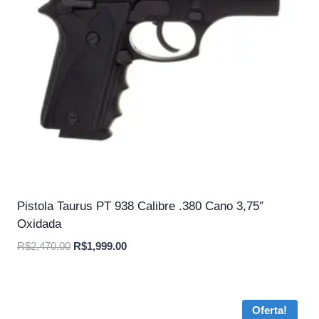
Pistola Taurus PT 938 Calibre .380 Cano 3,75″
Oxidada
O
O
R$
2,470.00
R$
1,999.00
preço
preço
original
atual
era:
é:
Oferta!
R$2,470.00.
R$1,999.00.