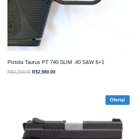
Pistola Taurus PT 740 SLIM .40 S&W 6+1
O
O
R$
3,250.00
R$
2,980.00
preço
preço
original
atual
era:
é:
Oferta!
R$3,250.00.
R$2,980.00.