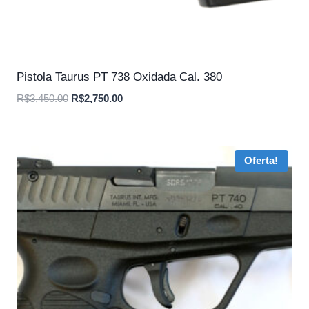
Pistola Taurus PT 738 Oxidada Cal. 380
O
O
R$
3,450.00
R$
2,750.00
preço
preço
original
atual
era:
é:
Oferta!
R$3,450.00.
R$2,750.00.