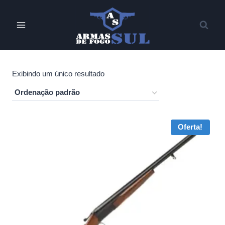
Pular
para
o
Conteúdo
Exibindo um único resultado
Oferta!