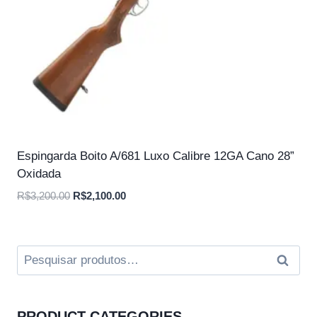
Espingarda Boito A/681 Luxo Calibre 12GA Cano 28”
Oxidada
O
O
R$
3,200.00
R$
2,100.00
preço
preço
original
atual
era:
é:
Pesquisar
Pesqui
R$3,200.00.
R$2,100.00.
por:
PRODUCT CATEGORIES