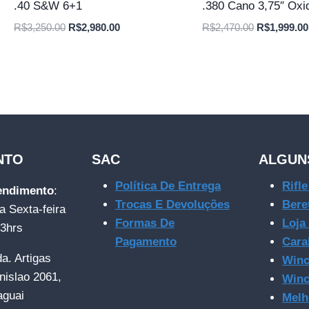
.40 S&W 6+1
.380 Cano 3,75″ Oxi
O
O
O
R$
3,250.00
R$
2,980.00
R$
2,470.00
R$
1,999.00
preço
preço
preço
original
atual
original
era:
é:
era:
R$3,250.00.
R$2,980.00.
R$2,470.00
NTO
SAC
ALGUN
Política De Entrega
Rifl
tendimento
:
Trocas E Devoluções
Bere
a Sexta-feira
Formas De
Loja
23hrs
Pagamento
Cara
da. Artigas
Winc
nislao 2061,
Winc
aguai
Melh