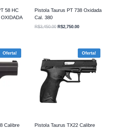
T 58 HC
Pistola Taurus PT 738 Oxidada
, OXIDADA
Cal. 380
O
O
R$
3,450.00
R$
2,750.00
preço
preço
original
atual
era:
é:
Oferta!
Oferta!
R$3,450.00.
R$2,750.00.
8 Calibre
Pistola Taurus TX22 Calibre