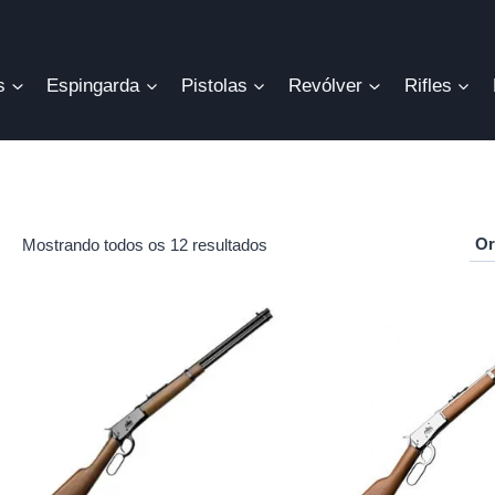
s
Espingarda
Pistolas
Revólver
Rifles
Mostrando todos os 12 resultados
r
o
mo