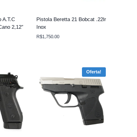
o A.T.C
Pistola Beretta 21 Bobcat .22lr
Cano 2,12″
Inox
R$
1,750.00
Oferta!